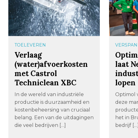
TOELEVEREN
VERSPAN
Verlaag
Optim
(water)afvoerkosten
laat N
met Castrol
indust
Techniclean XBC
lopen
In de wereld van industriële
Optimol w
productie is duurzaamheid en
deze man
kostenbeheersing van cruciaal
producte
belang. Een van de uitdagingen
het in Br
die veel bedrijven […]
bedrijf […