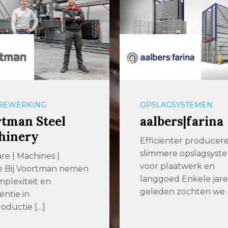
BEWERKING
OPSLAGSYSTEMEN
tman Steel
aalbers|farina
hinery
Efficiënter producer
slimmere opslagsyst
re | Machines |
voor plaatwerk en
e Bij Voortman nemen
langgoed Enkele jar
plexiteit en
geleden zochten we 
iëntie in
roductie […]