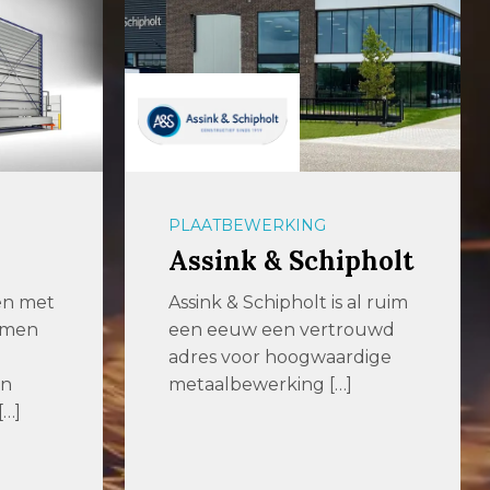
PLAATBEWERKING
Assink & Schipholt
en met
Assink & Schipholt is al ruim
emen
een eeuw een vertrouwd
adres voor hoogwaardige
en
metaalbewerking […]
[…]