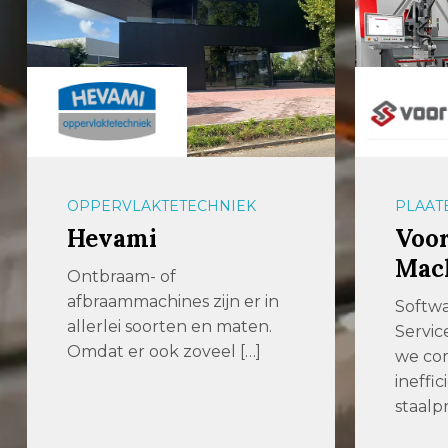
OPPERVLAKTETECHNIEK
PLAAT
Hevami
Voor
Mac
Ontbraam- of
afbraammachines zijn er in
Softwa
allerlei soorten en maten.
Servic
Omdat er ook zoveel […]
we com
ineffic
staalp