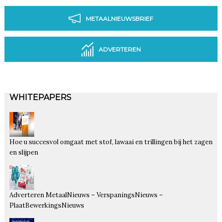
METAALNIEUWSBRIEF
ADVERTEREN
WHITEPAPERS
Hoe u succesvol omgaat met stof, lawaai en trillingen bij het zagen
en slijpen
Adverteren MetaalNieuws – VerspaningsNieuws –
PlaatBewerkingsNieuws