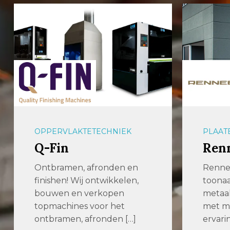
OPPERVLAKTETECHNIEK
PLAAT
Q-Fin
Ren
Ontbramen, afronden en
Renne
finishen! Wij ontwikkelen,
toona
bouwen en verkopen
metaal
topmachines voor het
met me
ontbramen, afronden […]
ervari