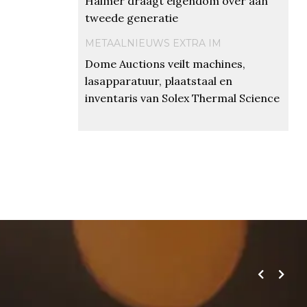
Haimer draagt eigendom over aan
tweede generatie
METAALNIEUWS EXTRA IM
Dome Auctions veilt machines,
lasapparatuur, plaatstaal en
inventaris van Solex Thermal Science