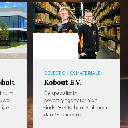
BEVESTIGINGSMATERIALEN
pholt
Kobout B.V.
al ruim
Dé specialist in
ouwd
bevestigingsmaterialen
dige
sinds 1979 Kobout is al meer
dan 45 jaar een […]