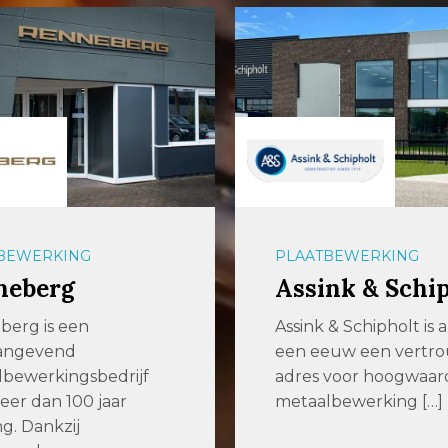
BEWERKING
PLAATBEWERKING
neberg
Assink & Schi
berg is een
Assink & Schipholt is 
angevend
een eeuw een vertr
bewerkingsbedrijf
adres voor hoogwaar
er dan 100 jaar
metaalbewerking […]
ng. Dankzij