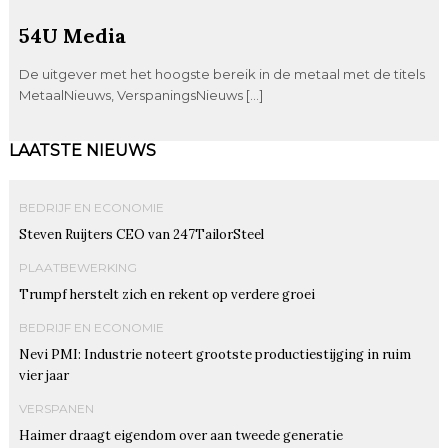
54U Media
De uitgever met het hoogste bereik in de metaal met de titels
MetaalNieuws, VerspaningsNieuws […]
LAATSTE NIEUWS
BEDRIJF EN ECONOMIE
Steven Ruijters CEO van 247TailorSteel
PLAATBEWERKING
Trumpf herstelt zich en rekent op verdere groei
BEDRIJF EN ECONOMIE
Nevi PMI: Industrie noteert grootste productiestijging in ruim
vier jaar
VERSPANEN
Haimer draagt eigendom over aan tweede generatie