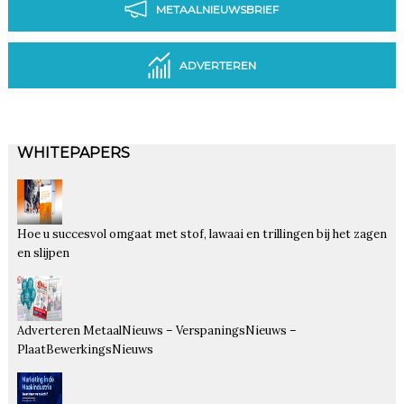
METAALNIEUWSBRIEF
ADVERTEREN
WHITEPAPERS
Hoe u succesvol omgaat met stof, lawaai en trillingen bij het zagen
en slijpen
Adverteren MetaalNieuws – VerspaningsNieuws –
PlaatBewerkingsNieuws