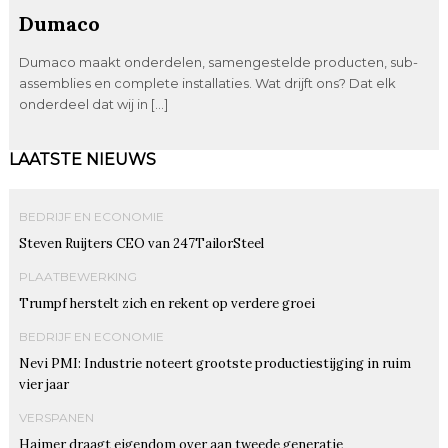
Dumaco
Dumaco maakt onderdelen, samengestelde producten, sub-
assemblies en complete installaties. Wat drijft ons? Dat elk
onderdeel dat wij in […]
LAATSTE NIEUWS
BEDRIJF EN ECONOMIE
Steven Ruijters CEO van 247TailorSteel
PLAATBEWERKING
Trumpf herstelt zich en rekent op verdere groei
BEDRIJF EN ECONOMIE
Nevi PMI: Industrie noteert grootste productiestijging in ruim
vier jaar
VERSPANEN
Haimer draagt eigendom over aan tweede generatie