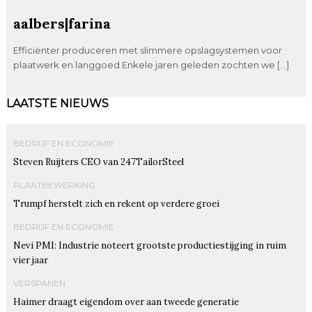
aalbers|farina
Efficiënter produceren met slimmere opslagsystemen voor
plaatwerk en langgoed Enkele jaren geleden zochten we […]
LAATSTE NIEUWS
BEDRIJF EN ECONOMIE
Steven Ruijters CEO van 247TailorSteel
PLAATBEWERKING
Trumpf herstelt zich en rekent op verdere groei
BEDRIJF EN ECONOMIE
Nevi PMI: Industrie noteert grootste productiestijging in ruim
vier jaar
VERSPANEN
Haimer draagt eigendom over aan tweede generatie