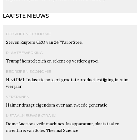
LAATSTE NIEUWS
BEDRIJF EN ECONOMIE
Steven Ruijters CEO van 247TailorSteel
PLAATBEWERKING
Trumpf herstelt zich en rekent op verdere groei
BEDRIJF EN ECONOMIE
Nevi PMI: Industrie noteert grootste productiestijging in ruim
vier jaar
VERSPANEN
Haimer draagt eigendom over aan tweede generatie
METAALNIEUWS EXTRA IM
Dome Auctions veilt machines, lasapparatuur, plaatstaal en
inventaris van Solex Thermal Science