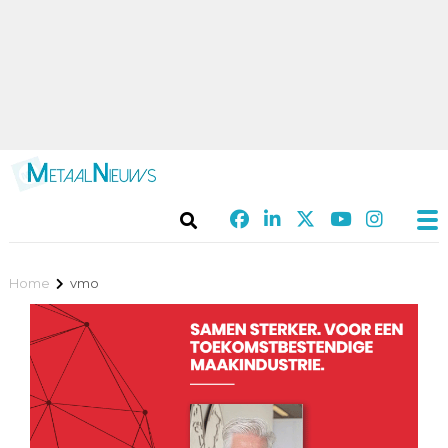
Home
vmo