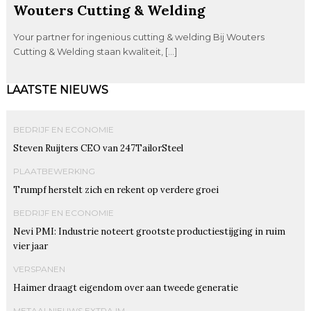
Wouters Cutting & Welding
Your partner for ingenious cutting & welding Bij Wouters
Cutting & Welding staan kwaliteit, […]
LAATSTE NIEUWS
BEDRIJF EN ECONOMIE
Steven Ruijters CEO van 247TailorSteel
PLAATBEWERKING
Trumpf herstelt zich en rekent op verdere groei
BEDRIJF EN ECONOMIE
Nevi PMI: Industrie noteert grootste productiestijging in ruim
vier jaar
VERSPANEN
Haimer draagt eigendom over aan tweede generatie
METAALNIEUWS EXTRA IM