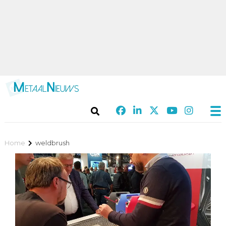
Home
weldbrush