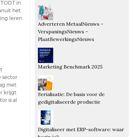
 STODT in
anuit het
ing leren
Adverteren MetaalNieuws –
VerspaningsNieuws –
PlaatBewerkingsNieuws
Marketing Benchmark 2025
t
 sector
lag met
 krijgt
Serialisatie: De basis voor de
or is al
gedigitaliseerde productie
Digitaliseer met ERP-software: waar
begin je?