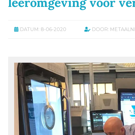
leeromgeving voor ve
DATUM: 8-06-2020
DOOR: METAALN