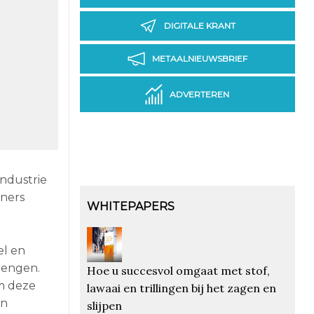
DIGITALE KRANT
METAALNIEUWSBRIEF
ADVERTEREN
ndustrie
aners
WHITEPAPERS
el en
rengen.
Hoe u succesvol omgaat met stof,
om deze
lawaai en trillingen bij het zagen en
en
slijpen