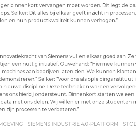
ager binnenkort vervangen moet worden. Dit legt de bas
. Selker: Dit alles bij elkaar geeft inzicht in processe
llen en hun productkwaliteit kunnen verhogen.”
innovatiekracht van Siemens vullen elkaar goed aan. Z
artijen een nuttig initiatief. Ouwehand: “Hiermee kunnen 
e machines aan bedrijven laten zien. We kunnen klanten
emonstreren.” Selker: “Voor ons als opleidingsinstituut i
 nieuwe discipline. Deze technieken worden vervolgens
ns ons hierbij ondersteunt. Binnenkort starten we een 
 data met ons delen. Wij willen er met onze studenten
 zijn processen te verbeteren.”
MGEVING
SIEMENS INDUSTRIE 4.0-PLATFORM
STO