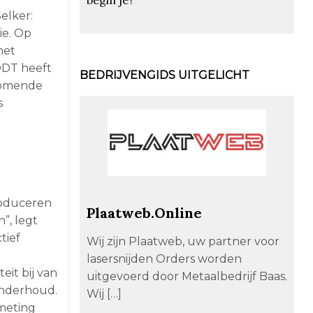
elker:
ie. Op
het
ODT heeft
BEDRIJVENGIDS UITGELICHT
 komende
s
produceren
Plaatweb.Online
”, legt
tief
Wij zijn Plaatweb, uw partner voor
lasersnijden Orders worden
it bij van
uitgevoerd door Metaalbedrijf Baas.
onderhoud.
Wij […]
lmeting