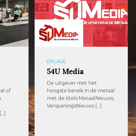
OPLAGE
54U Media
De uitgever met het
al of
hoogste bereik in de metaal
n
met de titels MetaalNieuws,
VerspaningsNieuws […]
[…]