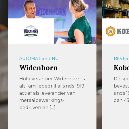
AUTOMATISERING
BEVES
Widenhorn
Kobo
Hofleverancier Widenhorn is
Dé spec
als familiebedrijf al sinds 1919
bevest
actief als leverancier van
sinds 
metaalbewerkings-
dan 45
bedrijven en […]