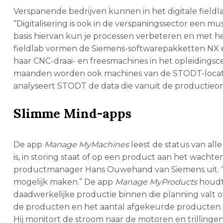
Verspanende bedrijven kunnen in het digitale fieldl
“Digitalisering is ook in de verspaningssector een m
basis hiervan kun je processen verbeteren en met 
fieldlab vormen de Siemens-softwarepakketten NX
haar CNC-draai- en freesmachines in het opleidin
maanden worden ook machines van de STODT-locati
analyseert STODT de data die vanuit de productie
Slimme Mind-apps
De app
Manage MyMachines
leest de status van all
is, in storing staat of op een product aan het wacht
productmanager Hans Ouwehand van Siemens uit. “H
mogelijk maken.” De app
Manage MyProducts
houdt 
daadwerkelijke productie binnen die planning valt o
de producten en het aantal afgekeurde producten
Hij monitort de stroom naar de motoren en trilling