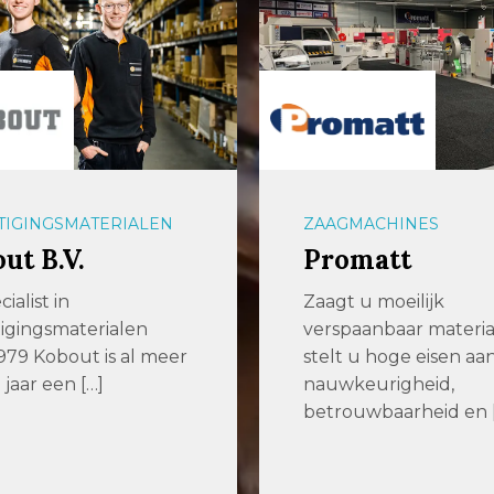
TIGINGSMATERIALEN
ZAAGMACHINES
ut B.V.
Promatt
ialist in
Zaagt u moeilijk
igingsmaterialen
verspaanbaar materia
1979 Kobout is al meer
stelt u hoge eisen aa
 jaar een […]
nauwkeurigheid,
betrouwbaarheid en 