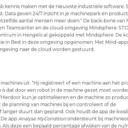
ab kennis maken met de nieuwste industriële software. S
ust. Data geven 24/7 inzicht in je machinepark en product
hetzelfde aantal mensen meer doen.” De back-bone van 
 en Teamcenter en de cloud-omgeving Mindsphere. ST
gscentrum in Hengelo al gekoppeld met Mindsphere. De
e in Best in deze omgeving opgenomen. Met Mind-app
omgeving naar de cloud worden gestuurd.
e machines uit. “Hij registreert of een machine aan het 
en is dat door een robot in de machine gezet moet worden
ierdoor kun je optimaliseren en de machine zo produc
de planning van machines bij en controleert of de
f langer duurt dan gepland. Ook houdt de app de kwalite
. De app
Analyse MyCondition
ondersteunt bij machine
en. Als deze een bepaald percentage afwijken van de nu