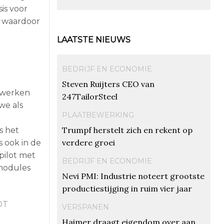
is voor
n, waardoor
LAATSTE NIEUWS
BEDRIJF EN ECONOMIE
Steven Ruijters CEO van
e werken
247TailorSteel
we als
PLAATBEWERKING
Trumpf herstelt zich en rekent op
s het
verdere groei
 ook in de
pilot met
BEDRIJF EN ECONOMIE
 modules
Nevi PMI: Industrie noteert grootste
productiestijging in ruim vier jaar
DT
VERSPANEN
Haimer draagt eigendom over aan