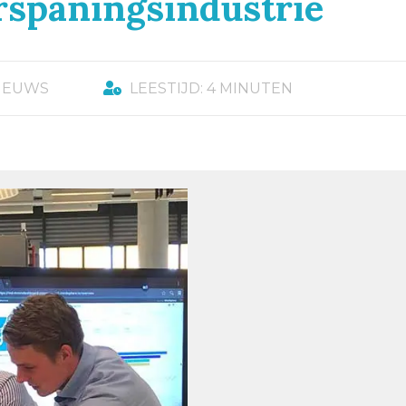
rspaningsindustrie
IEUWS
LEESTIJD: 4 MINUTEN