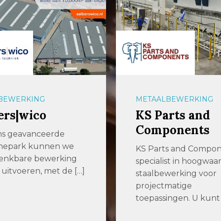
BEWERKING
METAALBEWERKING
ers|wico
KS Parts and
Components
ns geavanceerde
nepark kunnen we
KS Parts and Compone
denkbare bewerking
specialist in hoogwaa
 uitvoeren, met de […]
staalbewerking voor
projectmatige
toepassingen. U kunt b