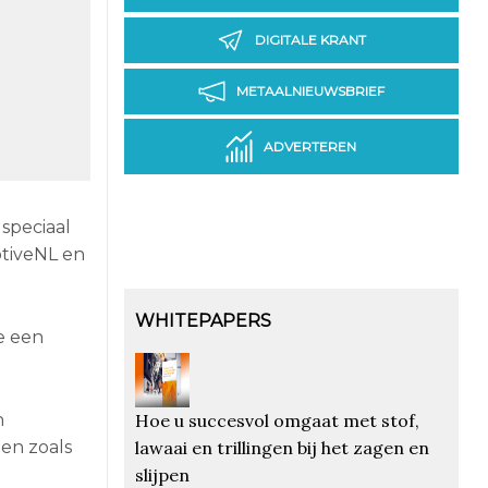
DIGITALE KRANT
METAALNIEUWSBRIEF
ADVERTEREN
speciaal
otiveNL en
WHITEPAPERS
e een
Hoe u succesvol omgaat met stof,
n
lawaai en trillingen bij het zagen en
pen zoals
slijpen