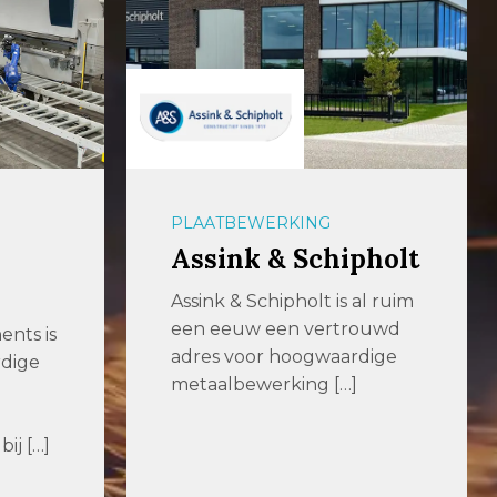
PLAATBEWERKING
Assink & Schipholt
Assink & Schipholt is al ruim
een eeuw een vertrouwd
nts is
adres voor hoogwaardige
rdige
metaalbewerking […]
ij […]