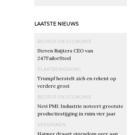
LAATSTE NIEUWS
BEDRIJF EN ECONOMIE
Steven Ruijters CEO van
247TailorSteel
PLAATBEWERKING
Trumpf herstelt zich en rekent op
verdere groei
BEDRIJF EN ECONOMIE
Nevi PMI: Industrie noteert grootste
productiestijging in ruim vier jaar
VERSPANEN
Haimer draagt eigendom over aan