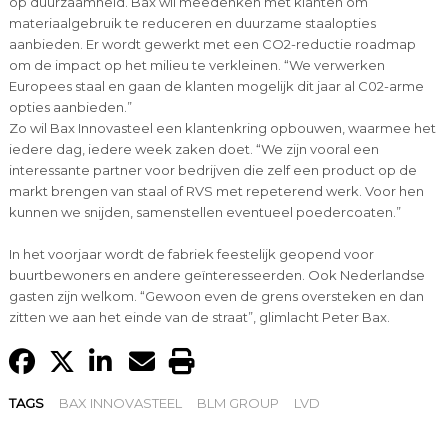
op duurzaamheid. Bax wil meedenken met klanten om
materiaalgebruik te reduceren en duurzame staalopties
aanbieden. Er wordt gewerkt met een CO2-reductie roadmap
om de impact op het milieu te verkleinen. “We verwerken
Europees staal en gaan de klanten mogelijk dit jaar al C02-arme
opties aanbieden.”
Zo wil Bax Innovasteel een klantenkring opbouwen, waarmee het
iedere dag, iedere week zaken doet. “We zijn vooral een
interessante partner voor bedrijven die zelf een product op de
markt brengen van staal of RVS met repeterend werk. Voor hen
kunnen we snijden, samenstellen eventueel poedercoaten.”
In het voorjaar wordt de fabriek feestelijk geopend voor
buurtbewoners en andere geïnteresseerden. Ook Nederlandse
gasten zijn welkom. “Gewoon even de grens oversteken en dan
zitten we aan het einde van de straat”, glimlacht Peter Bax.
TAGS
BAX INNOVASTEEL
BLM GROUP
LVD