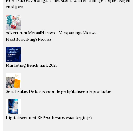
Hoe u succesvol omgaat met stof, lawaai en trillingen bij het zagen
en slijpen
Adverteren MetaalNieuws – VerspaningsNieuws –
PlaatBewerkingsNieuws
Marketing Benchmark 2025
Serialisatie: De basis voor de gedigitaliseerde productie
Digitaliseer met ERP-software: waar begin je?