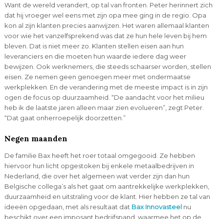
Want de wereld verandert, op tal van fronten. Peter herinnert zich
dat hij vroeger wel eens met zijn opa mee ging in de regio. Opa
kon al zijn klanten precies aanwijzen. Het waren allemaal klanten
voor wie het vanzelfsprekend was dat ze hun hele leven bij hem
bleven. Dat is niet meer zo. Klanten stellen eisen aan hun
leveranciers en die moeten hun waarde iedere dag weer
bewijzen. Ook werknemers, die steeds schaarser worden, stellen
eisen. Ze nemen geen genoegen meer met ondermaatse
werkplekken. En de verandering met de meeste impact is in zijn
ogen de focus op duurzaamheid. “De aandacht voor het milieu
heb ik de laatste jaren alleen maar zien evolueren”, zegt Peter.
“Dat gaat onherroepelijk doorzetten.”
Negen maanden
De familie Bax heeft het roer totaal omgegooid. Ze hebben
hiervoor hun licht opgestoken bij enkele metaalbedrijven in
Nederland, die over het algemeen wat verder zijn dan hun
Belgische collega’s als het gaat om aantrekkelijke werkplekken,
duurzaamheid en uitstraling voor de klant. Hier hebben ze tal van
ideeën opgedaan, met als resultaat dat
Bax Innovasteel
nu
beschikt over een imposant bedrijfspand, waarmee het op de