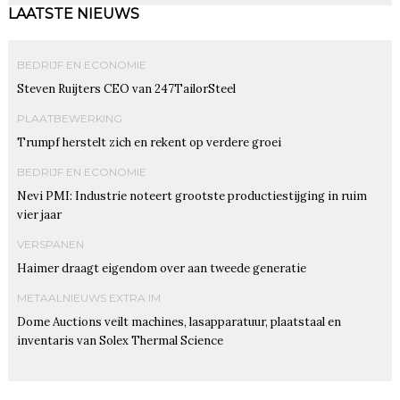
LAATSTE NIEUWS
BEDRIJF EN ECONOMIE
Steven Ruijters CEO van 247TailorSteel
PLAATBEWERKING
Trumpf herstelt zich en rekent op verdere groei
BEDRIJF EN ECONOMIE
Nevi PMI: Industrie noteert grootste productiestijging in ruim
vier jaar
VERSPANEN
Haimer draagt eigendom over aan tweede generatie
METAALNIEUWS EXTRA IM
Dome Auctions veilt machines, lasapparatuur, plaatstaal en
inventaris van Solex Thermal Science