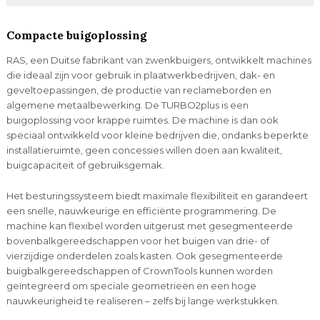
Compacte buigoplossing
RAS, een Duitse fabrikant van zwenkbuigers, ontwikkelt machines
die ideaal zijn voor gebruik in plaatwerkbedrijven, dak- en
geveltoepassingen, de productie van reclameborden en
algemene metaalbewerking. De TURBO2plus is een
buigoplossing voor krappe ruimtes. De machine is dan ook
speciaal ontwikkeld voor kleine bedrijven die, ondanks beperkte
installatieruimte, geen concessies willen doen aan kwaliteit,
buigcapaciteit of gebruiksgemak.
Het besturingssysteem biedt maximale flexibiliteit en garandeert
een snelle, nauwkeurige en efficiënte programmering. De
machine kan flexibel worden uitgerust met gesegmenteerde
bovenbalkgereedschappen voor het buigen van drie- of
vierzijdige onderdelen zoals kasten. Ook gesegmenteerde
buigbalkgereedschappen of CrownTools kunnen worden
geïntegreerd om speciale geometrieën en een hoge
nauwkeurigheid te realiseren – zelfs bij lange werkstukken.