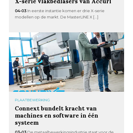
X-serie vlakbedlasers van Accurl
04-03
In eerste instantie komen er drie X-serie
modellen op de markt. De MasterLINE X […]
PLAATBEWERKING
Connext bundelt kracht van
machines en software in één
systeem
03-03
De metaalbewerkingsindustrie staat voor de