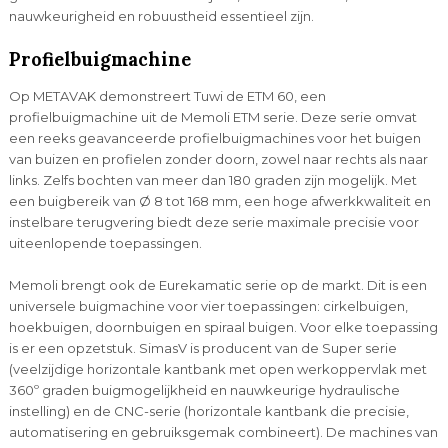
nauwkeurigheid en robuustheid essentieel zijn.
Profielbuigmachine
Op METAVAK demonstreert Tuwi de ETM 60, een
profielbuigmachine uit de Memoli ETM serie. Deze serie omvat
een reeks geavanceerde profielbuigmachines voor het buigen
van buizen en profielen zonder doorn, zowel naar rechts als naar
links. Zelfs bochten van meer dan 180 graden zijn mogelijk. Met
een buigbereik van Ø 8 tot 168 mm, een hoge afwerkkwaliteit en
instelbare terugvering biedt deze serie maximale precisie voor
uiteenlopende toepassingen.
Memoli brengt ook de Eurekamatic serie op de markt. Dit is een
universele buigmachine voor vier toepassingen: cirkelbuigen,
hoekbuigen, doornbuigen en spiraal buigen. Voor elke toepassing
is er een opzetstuk. SimasV is producent van de Super serie
(veelzijdige horizontale kantbank met open werkoppervlak met
360º graden buigmogelijkheid en nauwkeurige hydraulische
instelling) en de CNC-serie (horizontale kantbank die precisie,
automatisering en gebruiksgemak combineert). De machines van