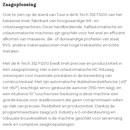
Zaagoplossing
Ook te zien op de stand van Tuwi is de K-Tech 352 F1200 van het
Italiaanse Imet, fabrikant van hoogwaardige lint- en
cirkelzaagmachines. Deze handbediende, halfautomatische en
volautomatische machines zijn geschikt voor het snel en efficiënt
afkorten van massieve, dik- of dunwandige profielen van staal,
RVS, andere materiaalsoorten met hoge treksterkte en lichte
metalen.
Met de K-Tech 352 F1200 biedt Imet precisie en productiviteit in
één zaagoplossing. Het is een volautomatische NC lintzaag,
ontworpen voor maximale prestaties in de bewerking van
constructiestaal. Met zijn automatische dubbelverstekfunctie ( 45°
tot +60°), krachtige servo-gestuurde aanvoer (1150 mm slag), en
een intuïtieve 10” touchscreen besturing is deze machine een
goede keuze voor staalbouwers die geen compromissen willen
op vlak van precisie, flexibiliteit en productiviteit. Dankzij de
programmeerbare zaagcycli, Industry 4.0-ondersteuning en
robuuste bouwkwaliteit is de machine geschikt voor seriematig
werk en complexe zaagtoepassingen.