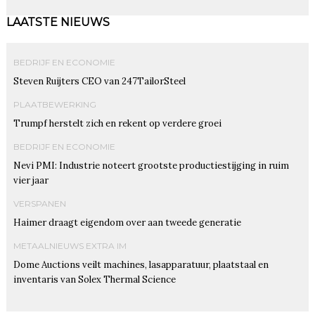
LAATSTE NIEUWS
BEDRIJF EN ECONOMIE
Steven Ruijters CEO van 247TailorSteel
PLAATBEWERKING
Trumpf herstelt zich en rekent op verdere groei
BEDRIJF EN ECONOMIE
Nevi PMI: Industrie noteert grootste productiestijging in ruim
vier jaar
VERSPANEN
Haimer draagt eigendom over aan tweede generatie
METAALNIEUWS EXTRA IM
Dome Auctions veilt machines, lasapparatuur, plaatstaal en
inventaris van Solex Thermal Science