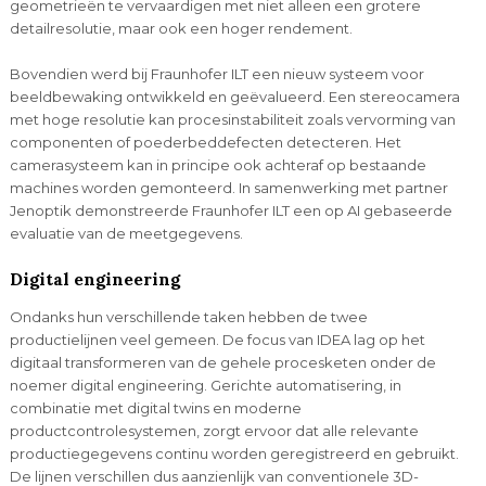
geometrieën te vervaardigen met niet alleen een grotere
detailresolutie, maar ook een hoger rendement.
Bovendien werd bij Fraunhofer ILT een nieuw systeem voor
beeldbewaking ontwikkeld en geëvalueerd. Een stereocamera
met hoge resolutie kan procesinstabiliteit zoals vervorming van
componenten of poederbeddefecten detecteren. Het
camerasysteem kan in principe ook achteraf op bestaande
machines worden gemonteerd. In samenwerking met partner
Jenoptik demonstreerde Fraunhofer ILT een op AI gebaseerde
evaluatie van de meetgegevens.
Digital engineering
Ondanks hun verschillende taken hebben de twee
productielijnen veel gemeen. De focus van IDEA lag op het
digitaal transformeren van de gehele procesketen onder de
noemer digital engineering. Gerichte automatisering, in
combinatie met digital twins en moderne
productcontrolesystemen, zorgt ervoor dat alle relevante
productiegegevens continu worden geregistreerd en gebruikt.
De lijnen verschillen dus aanzienlijk van conventionele 3D-