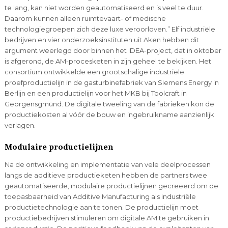
te lang, kan niet worden geautomatiseerd en is veel te duur.
Daarom kunnen alleen ruimtevaart- of medische
technologiegroepen zich deze luxe veroorloven.” Elf industriële
bedrijven en vier onderzoeksinstituten uit Aken hebben dit
argument weerlegd door binnen het IDEA-project, dat in oktober
is afgerond, de AM-procesketen in zijn geheel te bekijken. Het
consortium ontwikkelde een grootschalige industriële
proefproductielijn in de gasturbinefabriek van Siemens Energy in
Berlijn en een productielijn voor het MKB bij Toolcraft in
Georgensgmünd. De digitale tweeling van de fabrieken kon de
productiekosten al vóór de bouw en ingebruikname aanzienlijk
verlagen.
Modulaire productielijnen
Na de ontwikkeling en implementatie van vele deelprocessen
langs de additieve productieketen hebben de partners twee
geautomatiseerde, modulaire productielijnen gecreëerd om de
toepasbaarheid van Additive Manufacturing als industriële
productietechnologie aan te tonen. De productielijn moet
productiebedrijven stimuleren om digitale AM te gebruiken in