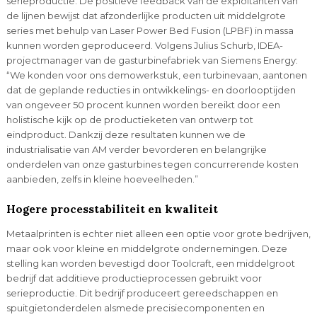
serieproductie. De positieve feedback van de exploitanten van
de lijnen bewijst dat afzonderlijke producten uit middelgrote
series met behulp van Laser Power Bed Fusion (LPBF) in massa
kunnen worden geproduceerd. Volgens Julius Schurb, IDEA-
projectmanager van de gasturbinefabriek van Siemens Energy:
“We konden voor ons demowerkstuk, een turbinevaan, aantonen
dat de geplande reducties in ontwikkelings- en doorlooptijden
van ongeveer 50 procent kunnen worden bereikt door een
holistische kijk op de productieketen van ontwerp tot
eindproduct. Dankzij deze resultaten kunnen we de
industrialisatie van AM verder bevorderen en belangrijke
onderdelen van onze gasturbines tegen concurrerende kosten
aanbieden, zelfs in kleine hoeveelheden.”
Hogere processtabiliteit en kwaliteit
Metaalprinten is echter niet alleen een optie voor grote bedrijven,
maar ook voor kleine en middelgrote ondernemingen. Deze
stelling kan worden bevestigd door Toolcraft, een middelgroot
bedrijf dat additieve productieprocessen gebruikt voor
serieproductie. Dit bedrijf produceert gereedschappen en
spuitgietonderdelen alsmede precisiecomponenten en