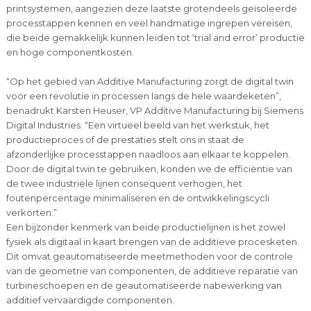
printsystemen, aangezien deze laatste grotendeels geïsoleerde
processtappen kennen en veel handmatige ingrepen vereisen,
die beide gemakkelijk kunnen leiden tot ‘trial and error’ productie
en hoge componentkosten.
“Op het gebied van Additive Manufacturing zorgt de digital twin
voor een revolutie in processen langs de hele waardeketen”,
benadrukt Karsten Heuser, VP Additive Manufacturing bij Siemens
Digital Industries. “Een virtueel beeld van het werkstuk, het
productieproces of de prestaties stelt ons in staat de
afzonderlijke processtappen naadloos aan elkaar te koppelen.
Door de digital twin te gebruiken, konden we de efficiëntie van
de twee industriële lijnen consequent verhogen, het
foutenpercentage minimaliseren en de ontwikkelingscycli
verkorten.”
Een bijzonder kenmerk van beide productielijnen is het zowel
fysiek als digitaal in kaart brengen van de additieve procesketen.
Dit omvat geautomatiseerde meetmethoden voor de controle
van de geometrie van componenten, de additieve reparatie van
turbineschoepen en de geautomatiseerde nabewerking van
additief vervaardigde componenten.