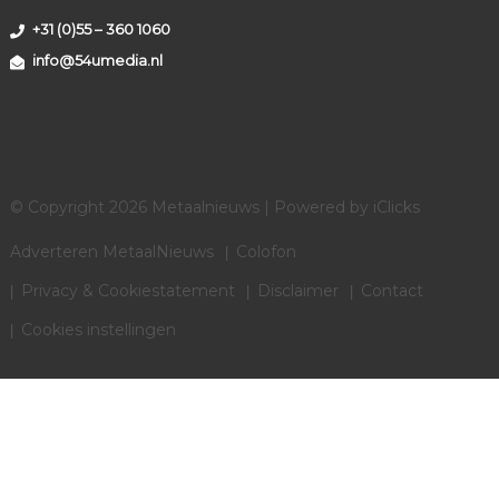
+31 (0)55 – 360 1060
info@54umedia.nl
© Copyright 2026 Metaalnieuws | Powered by
iClicks
Adverteren MetaalNieuws
Colofon
Privacy & Cookiestatement
Disclaimer
Contact
Cookies instellingen