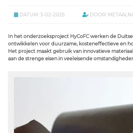
DATUM: 3-02-2025
DOOR: METAALN
In het onderzoeksproject HyCoFC werken de Duitse 
ontwikkelen voor duurzame, kosteneffectieve en hoo
Het project maakt gebruik van innovatieve materia
aan de strenge eisen in veeleisende omstandigheden 