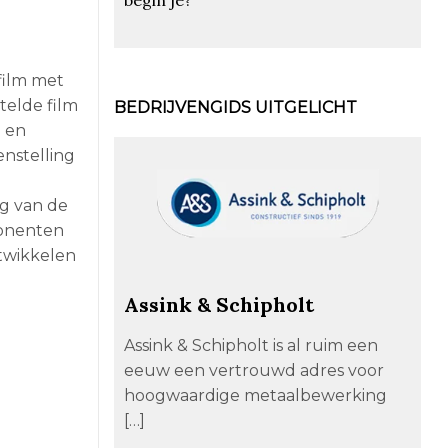
film met
elde film
BEDRIJVENGIDS UITGELICHT
e en
nstelling
ng van de
ponenten
twikkelen
Assink & Schipholt
Assink & Schipholt is al ruim een
eeuw een vertrouwd adres voor
hoogwaardige metaalbewerking
[…]