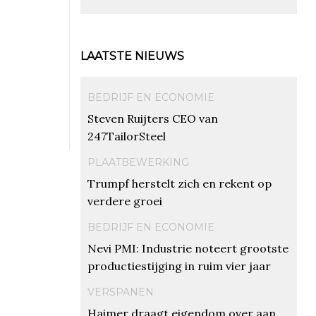
LAATSTE NIEUWS
BEDRIJF EN ECONOMIE
Steven Ruijters CEO van
247TailorSteel
PLAATBEWERKING
Trumpf herstelt zich en rekent op
verdere groei
BEDRIJF EN ECONOMIE
Nevi PMI: Industrie noteert grootste
productiestijging in ruim vier jaar
VERSPANEN
Haimer draagt eigendom over aan