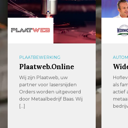
PLAATBEWERKING
AUTOM
Plaatweb.Online
Wid
Wij zijn Plaatweb, uw
Hoflev
partner voor lasersnijden
als fam
Orders worden uitgevoerd
actief 
door Metaalbedrijf Baas. Wij
metaa
[…]
bedrij