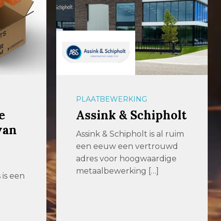
PLAATBEWERKING
e
Assink & Schipholt
van
Assink & Schipholt is al ruim
een eeuw een vertrouwd
adres voor hoogwaardige
metaalbewerking […]
is een