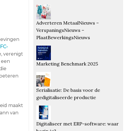
Adverteren MetaalNieuws –
VerspaningsNieuws –
PlaatBewerkingsNieuws
gevingen
FC-
, verenigt
n een
Marketing Benchmark 2025
die
rbeteren
Serialisatie: De basis voor de
gedigitaliseerde productie
heid maakt
mann van
Digitaliseer met ERP-software: waar
begin je?