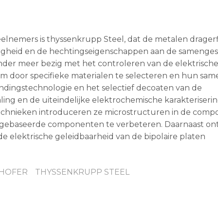
deelnemers is thyssenkrupp Steel, dat de metalen drager
gheid en de hechtingseigenschappen aan de samengest
nder meer bezig met het controleren van de elektrisch
m door specifieke materialen te selecteren en hun same
indingstechnologie en het selectief decoaten van de
ng en de uiteindelijke elektrochemische karakteriseri
rtechnieken introduceren ze microstructuren in de com
 gebaseerde componenten te verbeteren. Daarnaast on
de elektrische geleidbaarheid van de bipolaire platen
HOFER
THYSSENKRUPP STEEL