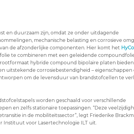
ust en duurzaam zijn, omdat ze onder uitdagende
ommelingen, mechanische belasting en corrosieve om
g van de afzonderlijke componenten. Hier komt het
HyCo
folie te combineren met een geleidende compoundfolie
 grootformaat hybride compound bipolaire platen biede
t en uitstekende corrosiebestendigheid – eigenschappen 
n ontworpen om de levensduur van brandstofcellen te ve
stofcelstapels worden geschaald voor verschillende
epen en zelfs stationaire toepassingen. “Deze veelzijdig
ransitie in de mobiliteitssector”, legt Friederike Brack
Instituut voor Lasertechnologie ILT uit.