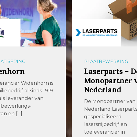
ATISERING
PLAATBEWERKING
enhorn
Laserparts – D
Monopartner 
erancier Widenhorn is
Nederland
iliebedrijf al sinds 1919
als leverancier van
De Monopartner van
lbewerkings-
Nederland Laserparts 
ven en […]
gespecialiseerd
lasersnijbedrijf en
toeleverancier in