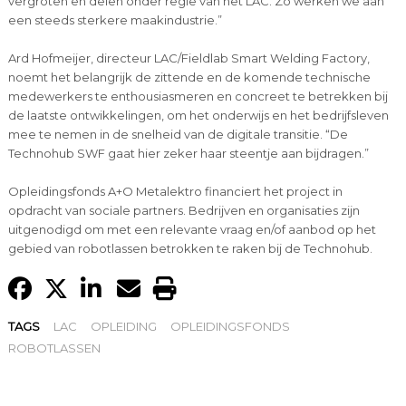
vergroten en delen onder regie van het LAC. Zo werken we aan
een steeds sterkere maakindustrie.”
Ard Hofmeijer, directeur LAC/Fieldlab Smart Welding Factory,
noemt het belangrijk de zittende en de komende technische
medewerkers te enthousiasmeren en concreet te betrekken bij
de laatste ontwikkelingen, om het onderwijs en het bedrijfsleven
mee te nemen in de snelheid van de digitale transitie. “De
Technohub SWF gaat hier zeker haar steentje aan bijdragen.”
Opleidingsfonds A+O Metalektro financiert het project in
opdracht van sociale partners. Bedrijven en organisaties zijn
uitgenodigd om met een relevante vraag en/of aanbod op het
gebied van robotlassen betrokken te raken bij de Technohub.
TAGS
LAC
OPLEIDING
OPLEIDINGSFONDS
ROBOTLASSEN