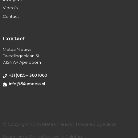
Video’s
Contact
Contact
MetaalNieuws
Tweelingenlaan 51
7324 AP Apeldoorn
+31 (0)55 – 360 1060
info@54umedia.nl
© Copyright 2026 Metaalnieuws | Powered by
iClicks
Adverteren MetaalNieuws
Colofon