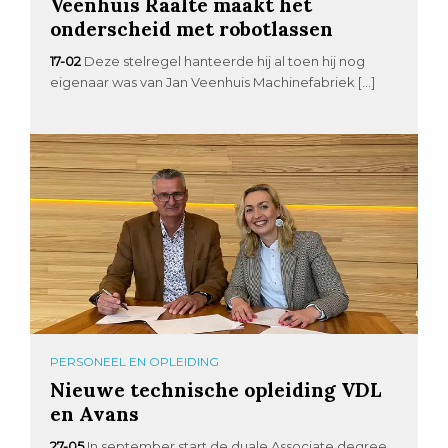
Veenhuis Raalte maakt het
onderscheid met robotlassen
17-02
Deze stelregel hanteerde hij al toen hij nog
eigenaar was van Jan Veenhuis Machinefabriek […]
PERSONEEL EN OPLEIDING
Nieuwe technische opleiding VDL
en Avans
27-05
In september start de duale Associate degree