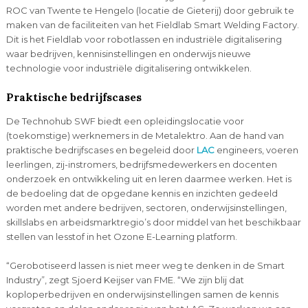
ROC van Twente te Hengelo (locatie de Gieterij) door gebruik te
maken van de faciliteiten van het Fieldlab Smart Welding Factory.
Dit is het Fieldlab voor robotlassen en industriële digitalisering
waar bedrijven, kennisinstellingen en onderwijs nieuwe
technologie voor industriële digitalisering ontwikkelen.
Praktische bedrijfscases
De Technohub SWF biedt een opleidingslocatie voor
(toekomstige) werknemers in de Metalektro. Aan de hand van
praktische bedrijfscases en begeleid door
LAC
engineers, voeren
leerlingen, zij-instromers, bedrijfsmedewerkers en docenten
onderzoek en ontwikkeling uit en leren daarmee werken. Het is
de bedoeling dat de opgedane kennis en inzichten gedeeld
worden met andere bedrijven, sectoren, onderwijsinstellingen,
skillslabs en arbeidsmarktregio’s door middel van het beschikbaar
stellen van lesstof in het Ozone E-Learning platform.
“Gerobotiseerd lassen is niet meer weg te denken in de Smart
Industry”, zegt Sjoerd Keijser van FME. “We zijn blij dat
koploperbedrijven en onderwijsinstellingen samen de kennis