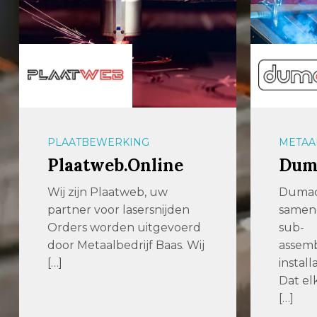
METAALBEWERKING
OPSLA
Dumaco
Rem
Dumaco maakt onderdelen,
Wij zij
samengestelde producten,
geauto
sub-
en log
assemblies en complete
weten 
installaties. Wat drijft ons?
Dat elk onderdeel dat wij in
[…]