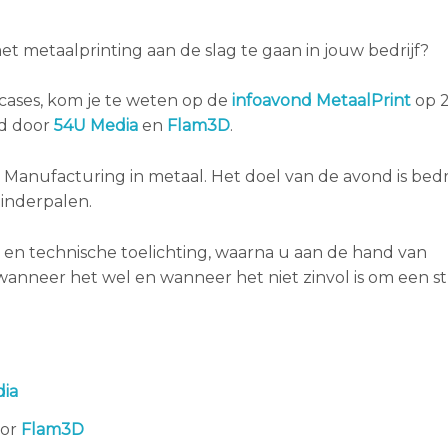
metaalprinting aan de slag te gaan in jouw bedrijf?
 cases, kom je te weten op de
infoavond MetaalPrint
op 2
d door
54U Media
en
Flam3D
.
e Manufacturing in metaal. Het doel van de avond is bedr
inderpalen.
n technische toelichting, waarna u aan de hand van
n wanneer het wel en wanneer het niet zinvol is om een s
ia
oor
Flam3D