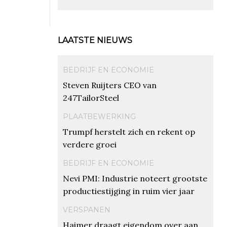
LAATSTE NIEUWS
BEDRIJF EN ECONOMIE
Steven Ruijters CEO van
247TailorSteel
PLAATBEWERKING
Trumpf herstelt zich en rekent op
verdere groei
BEDRIJF EN ECONOMIE
Nevi PMI: Industrie noteert grootste
productiestijging in ruim vier jaar
VERSPANEN
Haimer draagt eigendom over aan