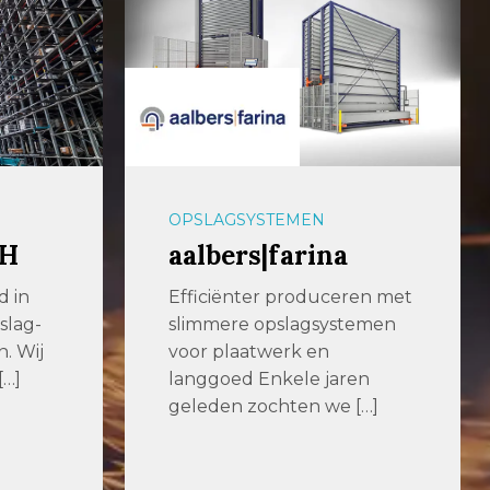
AUTOMATISERING
Widenhorn
en met
Hofleverancier Widenhorn is
emen
als familiebedrijf al sinds 1919
actief als leverancier van
en
metaalbewerkings-
[…]
bedrijven en […]