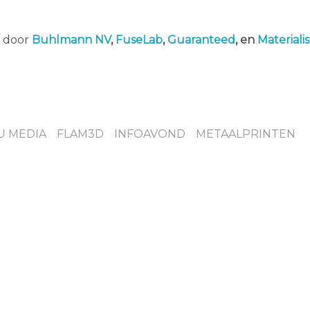
n door
Buhlmann NV
,
FuseLab
,
Guaranteed
, en
Materiali
U MEDIA
FLAM3D
INFOAVOND
METAALPRINTEN