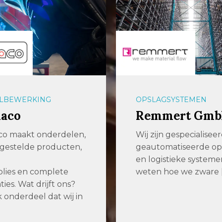
GSYSTEMEN
OPSLAGSYSTEMEN
mert GmbH
aalbers|farina
n gespecialiseerd in
Efficiënter producer
matiseerde opslag-
slimmere opslagsyst
istieke systemen. Wij
voor plaatwerk en
hoe we zware […]
langgoed Enkele jar
geleden zochten we 