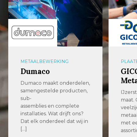
METAALBEWERKING
PLAAT
Dumaco
GIC
Met
Dumaco maakt onderdelen,
samengestelde producten,
IJzers
sub-
maat. 
assemblies en complete
veelzij
installaties. Wat drijft ons?
metaal
Dat elk onderdeel dat wij in
met ee
[…]
assort