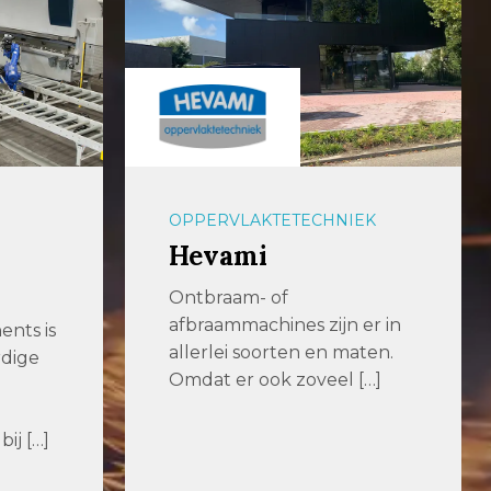
OPPERVLAKTETECHNIEK
Hevami
Ontbraam- of
afbraammachines zijn er in
nts is
allerlei soorten en maten.
rdige
Omdat er ook zoveel […]
ij […]