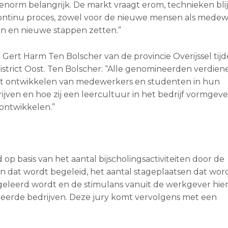
norm belangrijk. De markt vraagt erom, technieken blij
continu proces, zowel voor de nieuwe mensen als medew
ijven en nieuwe stappen zetten.”
ert Harm Ten Bolscher van de provincie Overijssel tijd
istrict Oost. Ten Bolscher: “Alle genomineerden verdie
het ontwikkelen van medewerkers en studenten in hun
jven en hoe zij een leercultuur in het bedrijf vormgev
ontwikkelen.”
 basis van het aantal bijscholingsactiviteiten door de
en dat wordt begeleid, het aantal stageplaatsen dat wor
geleerd wordt en de stimulans vanuit de werkgever hier
ineerde bedrijven. Deze jury komt vervolgens met een