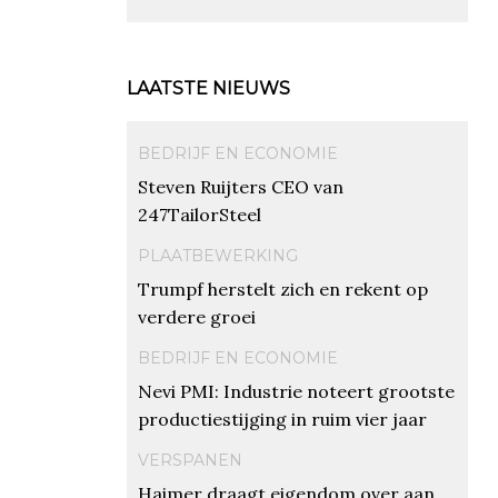
LAATSTE NIEUWS
BEDRIJF EN ECONOMIE
Steven Ruijters CEO van
247TailorSteel
PLAATBEWERKING
Trumpf herstelt zich en rekent op
verdere groei
BEDRIJF EN ECONOMIE
Nevi PMI: Industrie noteert grootste
productiestijging in ruim vier jaar
VERSPANEN
Haimer draagt eigendom over aan