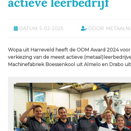
actieve leerbedrijf
DATUM: 5-02-2025
DOOR: METAALN
Wopa uit Harreveld heeft de OOM Award 2024 voor de
verkiezing van de meest actieve (metaal)leerbedrij
Machinefabriek Boessenkool uit Almelo en Drabo ui