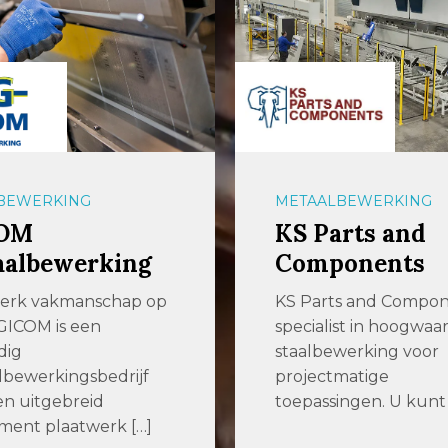
BEWERKING
METAALBEWERKING
OM
KS Parts and
aalbewerking
Components
terk vakmanschap op
KS Parts and Compone
GICOM is een
specialist in hoogwaa
dig
staalbewerking voor
bewerkingsbedrijf
projectmatige
n uitgebreid
toepassingen. U kunt b
iment plaatwerk […]