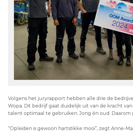
Volgens het juryrapport hebben alle drie de bedrij
Wopa. Dit bedrijf gaat duidelijk uit van de kracht va
talent optimaal te gebruiken. Jong én oud. Daaro
“Opleiden is gewoon hartstikke mooi”, zegt Anne-Mari