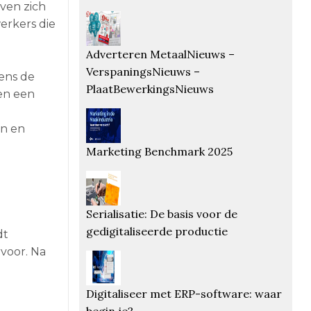
ven zich
erkers die
Adverteren MetaalNieuws –
VerspaningsNieuws –
ens de
PlaatBewerkingsNieuws
nen een
en en
Marketing Benchmark 2025
Serialisatie: De basis voor de
gedigitaliseerde productie
dt
voor. Na
Digitaliseer met ERP-software: waar
begin je?