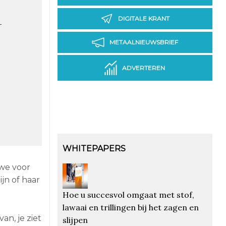
DIGITALE KRANT
-
METAALNIEUWSBRIEF
ADVERTEREN
WHITEPAPERS
 we voor
jn of haar
Hoe u succesvol omgaat met stof,
lawaai en trillingen bij het zagen en
an, je ziet
slijpen