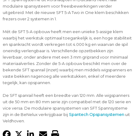
modulaire spansysteem voor freesbewerkingen verder
uitgebreid. Met de nieuwe SFT 5-A Two in One klem beschikken
frezers over 2 systemen in 1.
Mét de SFT 5-A opbouw heeft men een unieke 5-assige klem
waarbij het werkstuk optimaal toegankelijk is, een hoge stabiliteit
en spankracht wordt verkregen tot 4.000 kg en waarvan de spil
oneindig verlengbaar is. Verschillende opzetbekken zijn
leverbaar, onder andere met een 3 mm griprand voor minimaal
materiaalverlies. Zonder de 5-A opbouw beschikt men over de
bekende SFT spanrail (inzet) waarbij men middels wigspanners en
vaste bekken nagenoeg alle werkstukken, enkel of meerdere
tegelijk, kan opspannen.
De SFT spanrail heeft een breedte van 120 mm. Alle wigspanners
uit de 50 mm en 80 mm serie zijn compatibel met de 120 serie en
vice versa. De modulaire spansystemen van SFT Spannsysteme
zijn in de BeNelux verkrijgbaar bij
Spantech Opspansystemen
uit
Veldhoven.