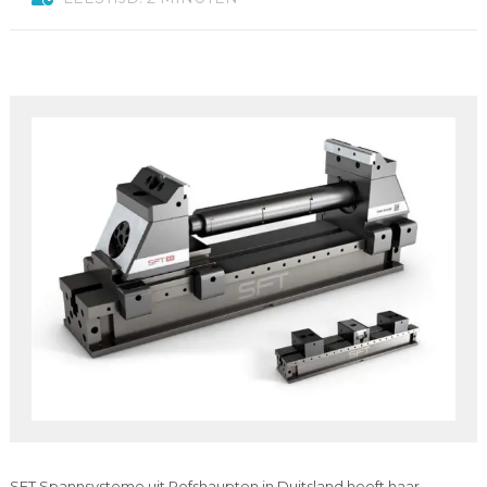
SFT Spannsysteme uit Rofshaupten in Duitsland heeft haar