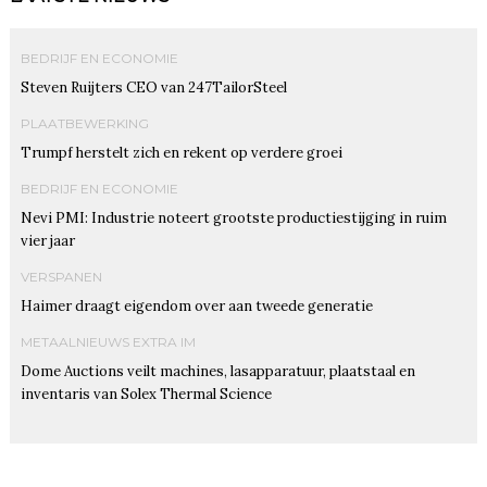
BEDRIJF EN ECONOMIE
Steven Ruijters CEO van 247TailorSteel
PLAATBEWERKING
Trumpf herstelt zich en rekent op verdere groei
BEDRIJF EN ECONOMIE
Nevi PMI: Industrie noteert grootste productiestijging in ruim
vier jaar
VERSPANEN
Haimer draagt eigendom over aan tweede generatie
METAALNIEUWS EXTRA IM
Dome Auctions veilt machines, lasapparatuur, plaatstaal en
inventaris van Solex Thermal Science