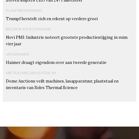
Steven Ruijters CEO van 247TailorSteel
PLAATBEWERKING
Trumpf herstelt zich en rekent op verdere groei
BEDRIJF EN ECONOMIE
Nevi PMI: Industrie noteert grootste productiestijging in ruim
vier jaar
VERSPANEN
Haimer draagt eigendom over aan tweede generatie
METAALNIEUWS EXTRA IM
Dome Auctions veilt machines, lasapparatuur, plaatstaal en
inventaris van Solex Thermal Science