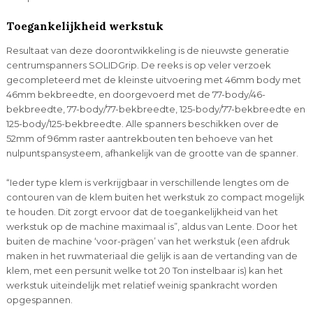
Toegankelijkheid werkstuk
Resultaat van deze doorontwikkeling is de nieuwste generatie
centrumspanners SOLIDGrip. De reeks is op veler verzoek
gecompleteerd met de kleinste uitvoering met 46mm body met
46mm bekbreedte, en doorgevoerd met de 77-body/46-
bekbreedte, 77-body/77-bekbreedte, 125-body/77-bekbreedte en
125-body/125-bekbreedte. Alle spanners beschikken over de
52mm of 96mm raster aantrekbouten ten behoeve van het
nulpuntspansysteem, afhankelijk van de grootte van de spanner.
“Ieder type klem is verkrijgbaar in verschillende lengtes om de
contouren van de klem buiten het werkstuk zo compact mogelijk
te houden. Dit zorgt ervoor dat de toegankelijkheid van het
werkstuk op de machine maximaal is”, aldus van Lente. Door het
buiten de machine ‘voor-prägen’ van het werkstuk (een afdruk
maken in het ruwmateriaal die gelijk is aan de vertanding van de
klem, met een persunit welke tot 20 Ton instelbaar is) kan het
werkstuk uiteindelijk met relatief weinig spankracht worden
opgespannen.