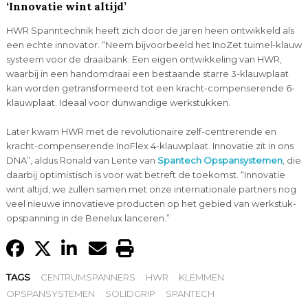
‘Innovatie wint altijd’
HWR Spanntechnik heeft zich door de jaren heen ontwikkeld als
een echte innovator. “Neem bijvoorbeeld het InoZet tuimel-klauw
systeem voor de draaibank. Een eigen ontwikkeling van HWR,
waarbij in een handomdraai een bestaande starre 3-klauwplaat
kan worden getransformeerd tot een kracht-compenserende 6-
klauwplaat. Ideaal voor dunwandige werkstukken.
Later kwam HWR met de revolutionaire zelf-centrerende en
kracht-compenserende InoFlex 4-klauwplaat. Innovatie zit in ons
DNA”, aldus Ronald van Lente van
Spantech Opspansystemen
, die
daarbij optimistisch is voor wat betreft de toekomst. “Innovatie
wint altijd, we zullen samen met onze internationale partners nog
veel nieuwe innovatieve producten op het gebied van werkstuk-
opspanning in de Benelux lanceren.”
TAGS
CENTRUMSPANNERS
HWR
KLEMMEN
OPSPANSYSTEMEN
SOLIDGRIP
SPANTECH