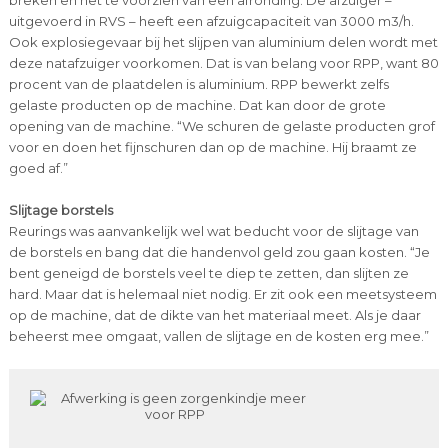
breken en het te voorzien van een afronding. De afzuiger –
uitgevoerd in RVS – heeft een afzuigcapaciteit van 3000 m3/h.
Ook explosiegevaar bij het slijpen van aluminium delen wordt met
deze natafzuiger voorkomen. Dat is van belang voor RPP, want 80
procent van de plaatdelen is aluminium. RPP bewerkt zelfs
gelaste producten op de machine. Dat kan door de grote
opening van de machine. “We schuren de gelaste producten grof
voor en doen het fijnschuren dan op de machine. Hij braamt ze
goed af.”
Slijtage borstels
Reurings was aanvankelijk wel wat beducht voor de slijtage van
de borstels en bang dat die handenvol geld zou gaan kosten. “Je
bent geneigd de borstels veel te diep te zetten, dan slijten ze
hard. Maar dat is helemaal niet nodig. Er zit ook een meetsysteem
op de machine, dat de dikte van het materiaal meet. Als je daar
beheerst mee omgaat, vallen de slijtage en de kosten erg mee.”