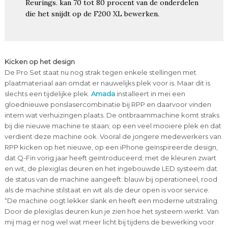
Reurings. kan 70 tot 80 procent van de onderdelen
die het snijdt op de F200 XL bewerken.
Kicken op het design
De Pro Set staat nu nog strak tegen enkele stellingen met
plaatmateriaal aan omdat er nauwelijks plek voor is. Maar dit is
slechts een tijdelijke plek.
Amada
installeert in mei een
gloednieuwe ponslasercombinatie bij RPP en daarvoor vinden
intern wat verhuizingen plaats. De ontbraammachine komt straks
bij die nieuwe machine te staan; op een veel mooiere plek en dat
verdient deze machine ook. Vooral de jongere medewerkers van
RPP kicken op het nieuwe, op een iPhone geïnspireerde design,
dat Q-Fin vorig jaar heeft geïntroduceerd; met de kleuren zwart
en wit, de plexiglas deuren en het ingebouwde LED systeem dat
de status van de machine aangeeft: blauw bij operationeel, rood
als de machine stilstaat en wit als de deur open is voor service.
“De machine oogt lekker slank en heeft een moderne uitstraling.
Door de plexiglas deuren kun je zien hoe het systeem werkt. Van
mij mag er nog wel wat meer licht bij tijdens de bewerking voor