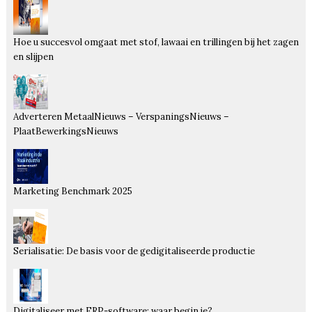
Hoe u succesvol omgaat met stof, lawaai en trillingen bij het zagen
en slijpen
Adverteren MetaalNieuws – VerspaningsNieuws –
PlaatBewerkingsNieuws
Marketing Benchmark 2025
Serialisatie: De basis voor de gedigitaliseerde productie
Digitaliseer met ERP-software: waar begin je?