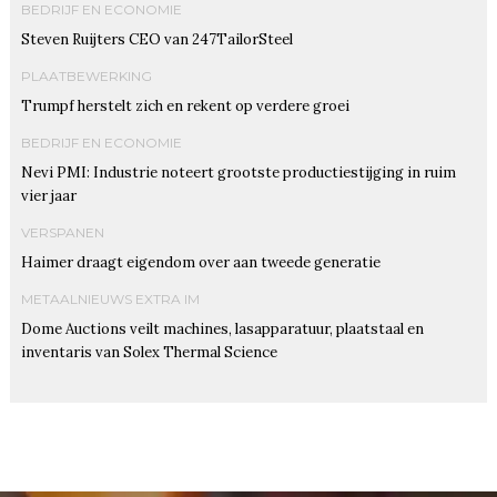
BEDRIJF EN ECONOMIE
Steven Ruijters CEO van 247TailorSteel
PLAATBEWERKING
Trumpf herstelt zich en rekent op verdere groei
BEDRIJF EN ECONOMIE
Nevi PMI: Industrie noteert grootste productiestijging in ruim
vier jaar
VERSPANEN
Haimer draagt eigendom over aan tweede generatie
METAALNIEUWS EXTRA IM
Dome Auctions veilt machines, lasapparatuur, plaatstaal en
inventaris van Solex Thermal Science