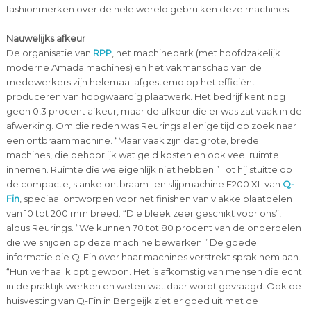
fashionmerken over de hele wereld gebruiken deze machines.
Nauwelijks afkeur
De organisatie van
RPP
, het machinepark (met hoofdzakelijk
moderne Amada machines) en het vakmanschap van de
medewerkers zijn helemaal afgestemd op het efficiënt
produceren van hoogwaardig plaatwerk. Het bedrijf kent nog
geen 0,3 procent afkeur, maar de afkeur díe er was zat vaak in de
afwerking. Om die reden was Reurings al enige tijd op zoek naar
een ontbraammachine. “Maar vaak zijn dat grote, brede
machines, die behoorlijk wat geld kosten en ook veel ruimte
innemen. Ruimte die we eigenlijk niet hebben.” Tot hij stuitte op
de compacte, slanke ontbraam- en slijpmachine F200 XL van
Q-
Fin
, speciaal ontworpen voor het finishen van vlakke plaatdelen
van 10 tot 200 mm breed. “Die bleek zeer geschikt voor ons”,
aldus Reurings. “We kunnen 70 tot 80 procent van de onderdelen
die we snijden op deze machine bewerken.” De goede
informatie die Q-Fin over haar machines verstrekt sprak hem aan.
“Hun verhaal klopt gewoon. Het is afkomstig van mensen die echt
in de praktijk werken en weten wat daar wordt gevraagd. Ook de
huisvesting van Q-Fin in Bergeijk ziet er goed uit met de