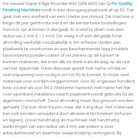
De nieuwe Super Edge Rounder 600 (SER 600) van
Q-Fin Quality
Finishing Machines
rondt in één doorgang plaatwerk af op R2. Dat
gaat met een snelheid van een 1 meter per minuut. De machine is
begin dit jaar geïntroduceerd en de eerste twee bestellingen
hiervoor zijn al binnen in Bergeijk. Er is veel te doen over een
radius van 2 mm (r = 2 mm). De vraag is of een dergelijk forse
afronding werkelijk noodzakelijk is om scherpe randen aan
plaatwerk te voorkomen en een beschermende laag (middels
bijvoorbeeld poedercoaten of verzinken) op de kanten te
kunnen realiseren, die even dik en sterk is als de laag op de rest
van het oppervlak. Deze discussie speelt met name omdat er
veel inspanning voor nodig is om tot R2 te komen. Er moet veel
materiaal voor worden weggenomen; voor R2 ongeveer honderd
keer zoveel als voor R0.2. Niettemin hanteert met name het Rijk
voor openbare installaties waarin plaatwerk wordt gebruikt R2 als
algemeen voorschrift. Deze afronding moet dus gewoon worden
gehaald. Dat kan door frezen, maar dat is erg duur. Het materiaal
kan ook worden verwijderd door abrasieve technieken (schuren
en slijpen), zowel handmatig als machinaal. Het handmatig
aanbrengen van een radius van 2 mm aan platen is zeer
arbeidsintensief en daarmee zwaar kostprijs verhogend. Bij