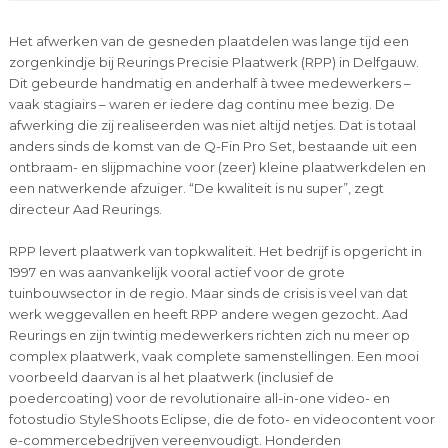
Het afwerken van de gesneden plaatdelen was lange tijd een
zorgenkindje bij Reurings Precisie Plaatwerk (RPP) in Delfgauw.
Dit gebeurde handmatig en anderhalf à twee medewerkers –
vaak stagiairs – waren er iedere dag continu mee bezig. De
afwerking die zij realiseerden was niet altijd netjes. Dat is totaal
anders sinds de komst van de Q-Fin Pro Set, bestaande uit een
ontbraam- en slijpmachine voor (zeer) kleine plaatwerkdelen en
een natwerkende afzuiger. “De kwaliteit is nu super”, zegt
directeur Aad Reurings.
RPP levert plaatwerk van topkwaliteit. Het bedrijf is opgericht in
1997 en was aanvankelijk vooral actief voor de grote
tuinbouwsector in de regio. Maar sinds de crisis is veel van dat
werk weggevallen en heeft RPP andere wegen gezocht. Aad
Reurings en zijn twintig medewerkers richten zich nu meer op
complex plaatwerk, vaak complete samenstellingen. Een mooi
voorbeeld daarvan is al het plaatwerk (inclusief de
poedercoating) voor de revolutionaire all-in-one video- en
fotostudio StyleShoots Eclipse, die de foto- en videocontent voor
e-commercebedrijven vereenvoudigt. Honderden