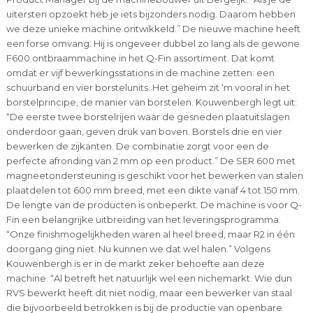
uitersten opzoekt heb je iets bijzonders nodig. Daarom hebben
we deze unieke machine ontwikkeld.” De nieuwe machine heeft
een forse omvang. Hij is ongeveer dubbel zo lang als de gewone
F600 ontbraammachine in het Q-Fin assortiment. Dat komt
omdat er vijf bewerkingsstations in de machine zetten: een
schuurband en vier borstelunits. Het geheim zit ‘m vooral in het
borstelprincipe, de manier van borstelen. Kouwenbergh legt uit:
“De eerste twee borstelrijen waar de gesneden plaatuitslagen
onderdoor gaan, geven druk van boven. Borstels drie en vier
bewerken de zijkanten. De combinatie zorgt voor een de
perfecte afronding van 2 mm op een product.” De SER 600 met
magneetondersteuning is geschikt voor het bewerken van stalen
plaatdelen tot 600 mm breed, met een dikte vanaf 4 tot 150 mm.
De lengte van de producten is onbeperkt. De machine is voor Q-
Fin een belangrijke uitbreiding van het leveringsprogramma.
“Onze finishmogelijkheden waren al heel breed, maar R2 in één
doorgang ging niet. Nu kunnen we dat wel halen.” Volgens
Kouwenbergh is er in de markt zeker behoefte aan deze
machine. “Al betreft het natuurlijk wel een nichemarkt. Wie dun
RVS bewerkt heeft dit niet nodig, maar een bewerker van staal
die bijvoorbeeld betrokken is bij de productie van openbare