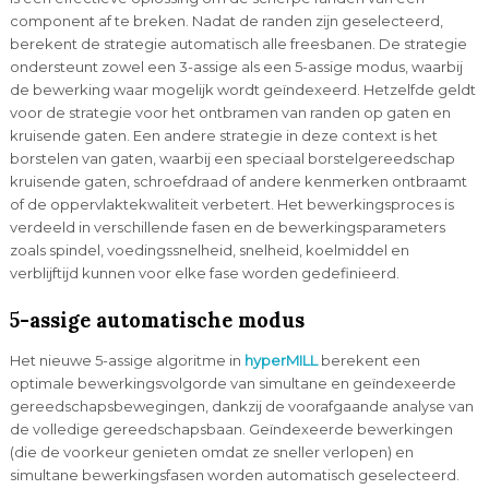
component af te breken. Nadat de randen zijn geselecteerd,
berekent de strategie automatisch alle freesbanen. De strategie
ondersteunt zowel een 3-assige als een 5-assige modus, waarbij
de bewerking waar mogelijk wordt geïndexeerd. Hetzelfde geldt
voor de strategie voor het ontbramen van randen op gaten en
kruisende gaten. Een andere strategie in deze context is het
borstelen van gaten, waarbij een speciaal borstelgereedschap
kruisende gaten, schroefdraad of andere kenmerken ontbraamt
of de oppervlaktekwaliteit verbetert. Het bewerkingsproces is
verdeeld in verschillende fasen en de bewerkingsparameters
zoals spindel, voedingssnelheid, snelheid, koelmiddel en
verblijftijd kunnen voor elke fase worden gedefinieerd.
5-assige automatische modus
Het nieuwe 5-assige algoritme in
hyperMILL
berekent een
optimale bewerkingsvolgorde van simultane en geïndexeerde
gereedschapsbewegingen, dankzij de voorafgaande analyse van
de volledige gereedschapsbaan. Geïndexeerde bewerkingen
(die de voorkeur genieten omdat ze sneller verlopen) en
simultane bewerkingsfasen worden automatisch geselecteerd.