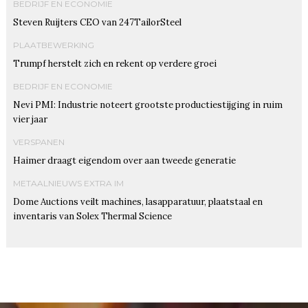
BEDRIJF EN ECONOMIE
Steven Ruijters CEO van 247TailorSteel
PLAATBEWERKING
Trumpf herstelt zich en rekent op verdere groei
BEDRIJF EN ECONOMIE
Nevi PMI: Industrie noteert grootste productiestijging in ruim
vier jaar
VERSPANEN
Haimer draagt eigendom over aan tweede generatie
METAALNIEUWS EXTRA IM
Dome Auctions veilt machines, lasapparatuur, plaatstaal en
inventaris van Solex Thermal Science