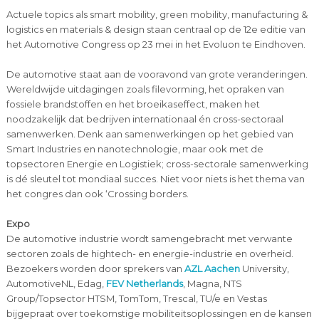
Actuele topics als smart mobility, green mobility, manufacturing &
logistics en materials & design staan centraal op de 12e editie van
het Automotive Congress op 23 mei in het Evoluon te Eindhoven.
De automotive staat aan de vooravond van grote veranderingen.
Wereldwijde uitdagingen zoals filevorming, het opraken van
fossiele brandstoffen en het broeikaseffect, maken het
noodzakelijk dat bedrijven internationaal én cross-sectoraal
samenwerken. Denk aan samenwerkingen op het gebied van
Smart Industries en nanotechnologie, maar ook met de
topsectoren Energie en Logistiek; cross-sectorale samenwerking
is dé sleutel tot mondiaal succes. Niet voor niets is het thema van
het congres dan ook ‘Crossing borders.
Expo
De automotive industrie wordt samengebracht met verwante
sectoren zoals de hightech- en energie-industrie en overheid.
Bezoekers worden door sprekers van
AZL Aachen
University,
AutomotiveNL, Edag,
FEV Netherlands
, Magna, NTS
Group/Topsector HTSM, TomTom, Trescal, TU/e en Vestas
bijgepraat over toekomstige mobiliteitsoplossingen en de kansen