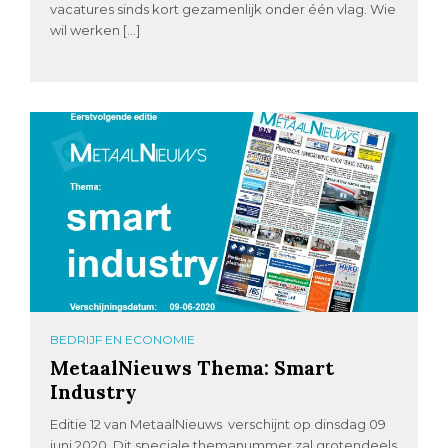
vacatures sinds kort gezamenlijk onder één vlag. Wie
wil werken […]
BEDRIJF EN ECONOMIE
MetaalNieuws Thema: Smart
Industry
Editie 12 van MetaalNieuws verschijnt op dinsdag 09
juni 2020. Dit speciale themanummer zal grotendeels