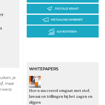
DIGITALE KRANT
er
METAALNIEUWSBRIEF
n
ADVERTEREN
WHITEPAPERS
uiken, je
jf, maar
derwerp
Hoe u succesvol omgaat met stof,
lawaai en trillingen bij het zagen en
slijpen