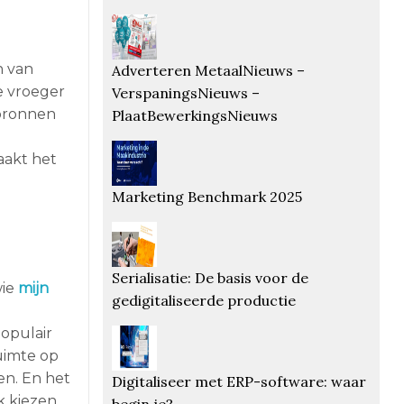
n van
Adverteren MetaalNieuws –
e vroeger
VerspaningsNieuws –
ebronnen
PlaatBewerkingsNieuws
aakt het
Marketing Benchmark 2025
Serialisatie: De basis voor de
wie
mijn
gedigitaliseerde productie
opulair
uimte op
en. En het
Digitaliseer met ERP-software: waar
k kiezen
begin je?