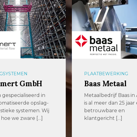
GSYSTEMEN
PLAATBEWERKING
mert GmbH
Baas Metaal
n gespecialiseerd in
Metaalbedrijf Baas in
matiseerde opslag-
is al meer dan 25 jaar
istieke systemen. Wij
betrouwbare en
hoe we zware […]
klantgericht […]