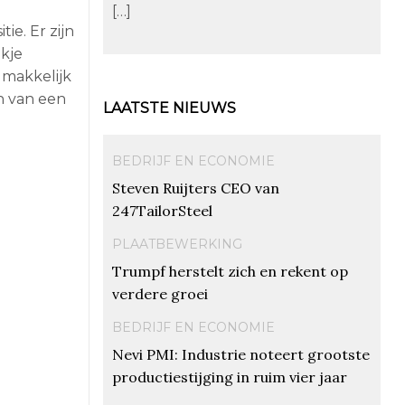
[…]
ie. Er zijn
jkje
 makkelijk
n van een
LAATSTE NIEUWS
BEDRIJF EN ECONOMIE
Steven Ruijters CEO van
247TailorSteel
PLAATBEWERKING
Trumpf herstelt zich en rekent op
verdere groei
BEDRIJF EN ECONOMIE
Nevi PMI: Industrie noteert grootste
productiestijging in ruim vier jaar