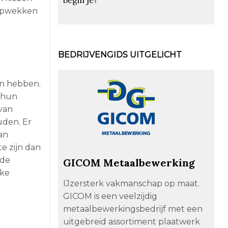
 opwekken
BEDRIJVENGIDS UITGELICHT
en hebben.
n hun
 van
uden. Er
van
e zijn dan
 de
GICOM Metaalbewerking
jke
IJzersterk vakmanschap op maat.
GICOM is een veelzijdig
metaalbewerkingsbedrijf met een
uitgebreid assortiment plaatwerk