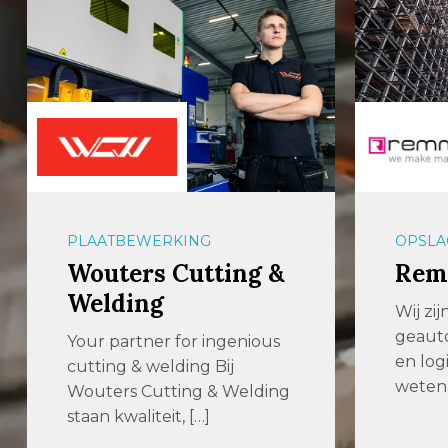
PLAATBEWERKING
OPSLA
Wouters Cutting &
Rem
Welding
Wij zij
geauto
Your partner for ingenious
en log
cutting & welding Bij
weten 
Wouters Cutting & Welding
staan kwaliteit, […]