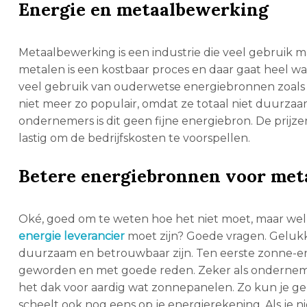
Energie en metaalbewerking
Metaalbewerking is een industrie die veel gebruik
metalen is een kostbaar proces en daar gaat heel wat
veel gebruik van ouderwetse energiebronnen zoals
niet meer zo populair, omdat ze totaal niet duurzaa
ondernemers is dit geen fijne energiebron. De prijzen
lastig om de bedrijfskosten te voorspellen.
Betere energiebronnen voor met
Oké, goed om te weten hoe het niet moet, maar wel
energie leverancier
moet zijn? Goede vragen. Gelukk
duurzaam en betrouwbaar zijn. Ten eerste zonne-en
geworden en met goede reden. Zeker als ondernemer
het dak voor aardig wat zonnepanelen. Zo kun je g
scheelt ook nog eens op je energierekening. Als je n