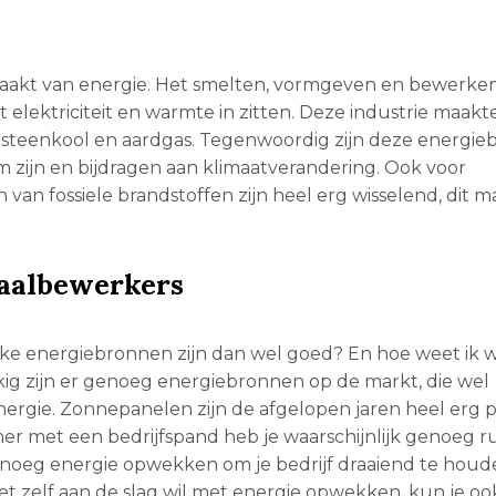
 maakt van energie. Het smelten, vormgeven en bewerke
 elektriciteit en warmte in zitten. Deze industrie maakt
 steenkool en aardgas. Tegenwoordig zijn deze energi
m zijn en bijdragen aan klimaatverandering. Ook voor
 van fossiele brandstoffen zijn heel erg wisselend, dit m
aalbewerkers
ke energiebronnen zijn dan wel goed? En hoe weet ik 
ig zijn er genoeg energiebronnen op de markt, die wel
ergie. Zonnepanelen zijn de afgelopen jaren heel erg p
 met een bedrijfspand heb je waarschijnlijk genoeg r
enoeg energie opwekken om je bedrijf draaiend te houd
iet zelf aan de slag wil met energie opwekken, kun je oo