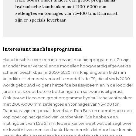
hydraulische kantbanken met 2100-6000 mm
zetlengtes en tonnages van 75-400 ton. Daarnaast
zijn er specials leverbaar.
Interessant machineprogramma
Haco beschikt over een interessant machineprogramma. Zo zijn
er onder meer verschillende modellen hoogwaardig afgewerkte
scharen beschikbaar in 2050-6020 mm kniplengte en 6-32 mm
knipdikte. Het meest verkochte model is de TS, die al sinds 2000
wordt gebouwd volgens hetzelfde basissysteem en in de loop der
jaren met steeds betere besturingen en software is uitgerust.
Ook bouwt Haco een groot programma hydraulische kantbanken
met 2100-6000 mm zetlengtes en tonnages van 75-400 ton.
Daarnaast zijn er specials leverbaar. Ron Besten noemt Haco een
koploper op het gebied van kantbanken. “Ze hebben een
mutingpoint van 1,5 à 2 mm. Iedere kanter weet wat dat zegt over
de kwaliteit van een kantbank. Haco bereikt dat door haar kennis
van hydrauliek, haar eigen hoogontwikkelde software en het