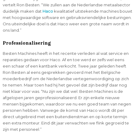
vertelt Ron Besten. “We zullen aan de Nederlandse metaalsector
duidelijk maken dat
Haco
kwalitatief uitstekende machines bouwt
met hoogwaardige software en gebruiksvriendelijke besturingen.
Ons uiteindelijke doel is dat Haco weer een grote naam wordt in
ons land.”
Professionalisering
Besten Machines heeft in het recente verleden al wat service en
reparaties gedaan voor Haco. Af en toe werd er zelfs wel eens
een schaar of een kantbank verkocht. Twee jaar geleden heeft
Ron Besten al eens gesprekken gevoerd met het Belgische
moederbedrijf om de Nederlandse vertegenwoordiging op zich
te nemen. Maar toen had hij het gevoel dat zijn bedrijf daar nog
niet klaar voor was. “Nu zijn we dat wel. Besten Machines is de
afgelopen jaren geprofessionaliseerd. Er zijn enkele nieuwe
mensen bijgekomen, waardoor we nu een goed team van negen
personen hebben. Vanwege de komst van Haco wordt dit per
direct uitgebreid met een buitendienstman en op korte termijn
een extra monteur. Eind dit jaar verwachten we flink gegroeid te
zijn met personeel.”