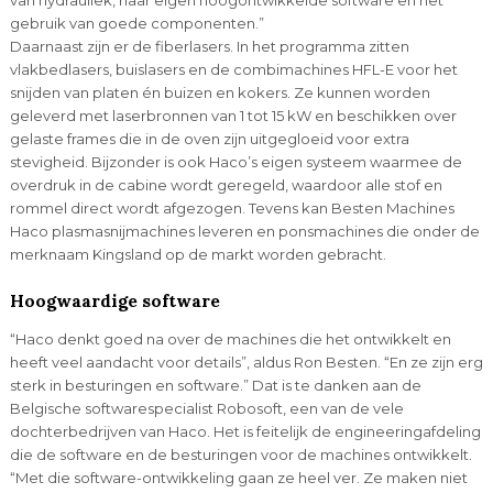
gebruik van goede componenten.”
Daarnaast zijn er de fiberlasers. In het programma zitten
vlakbedlasers, buislasers en de combimachines HFL-E voor het
snijden van platen én buizen en kokers. Ze kunnen worden
geleverd met laserbronnen van 1 tot 15 kW en beschikken over
gelaste frames die in de oven zijn uitgegloeid voor extra
stevigheid. Bijzonder is ook Haco’s eigen systeem waarmee de
overdruk in de cabine wordt geregeld, waardoor alle stof en
rommel direct wordt afgezogen. Tevens kan Besten Machines
Haco plasmasnijmachines leveren en ponsmachines die onder de
merknaam Kingsland op de markt worden gebracht.
Hoogwaardige software
“Haco denkt goed na over de machines die het ontwikkelt en
heeft veel aandacht voor details”, aldus Ron Besten. “En ze zijn erg
sterk in besturingen en software.” Dat is te danken aan de
Belgische softwarespecialist Robosoft, een van de vele
dochterbedrijven van Haco. Het is feitelijk de engineeringafdeling
die de software en de besturingen voor de machines ontwikkelt.
“Met die software-ontwikkeling gaan ze heel ver. Ze maken niet