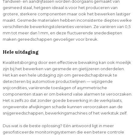
Tandwiel- en aandrijfassen worden doorgaans gemaakt van
gesmeed staal, hetgeen ideaal is voor het produceren van
grotere, sterkere componenten maar ook het bewerken lastiger
maakt. Gesmede materialen hebben inconsistente dieptes welke
verschillende bewerkingstoleranties vereisen. Ze variëren van 0,5
mm tot meer dan 1 mm, en deze fluctuerende snedediepten
maken gereedschappen gevoeliger voor breuk.
Hele uitdaging
Kwaliteitsborging door een effectieve bewaking kan ook moeilijk
zijn bij het bewerken van gesmede en gietijzeren onderdelen.
Het kan een hele uitdaging zijn om gereedschapsbreuk te
detecteren bij automotive productielijnen — wijzigende
snijcondities, variërende toeslagen of asymmetrische
componenten staan er om bekend valse alarmen te veroorzaken.
Het is zelfs zo dat zonder goede bewerking in de werkplaats,
ongewenste afwijkingen schade kunnen veroorzaken aan de
snijgereedschappen, bewerkingsmachines of het werkstuk zelf.
Dus wat is de beste oplossing? Eén antwoord ligt in meer
gesofisticeerde monitoringsystemen die een betere controle