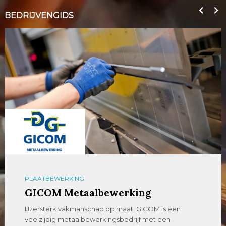
BEDRIJVENGIDS
PLAATBEWERKING
GICOM Metaalbewerking
IJzersterk vakmanschap op maat. GICOM is een
veelzijdig metaalbewerkingsbedrijf met een