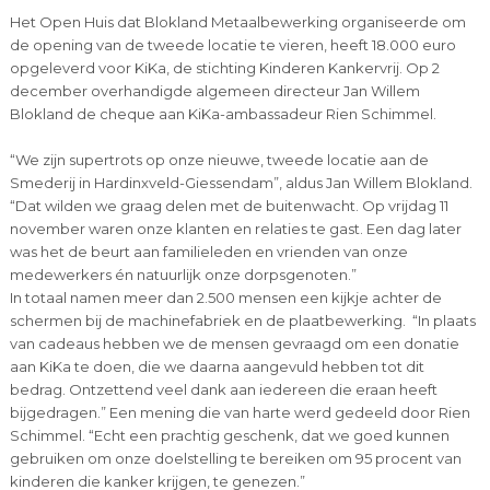
Het Open Huis dat Blokland Metaalbewerking organiseerde om
de opening van de tweede locatie te vieren, heeft 18.000 euro
opgeleverd voor KiKa, de stichting Kinderen Kankervrij. Op 2
december overhandigde algemeen directeur Jan Willem
Blokland de cheque aan KiKa-ambassadeur Rien Schimmel.
“We zijn supertrots op onze nieuwe, tweede locatie aan de
Smederij in Hardinxveld-Giessendam”, aldus Jan Willem Blokland.
“Dat wilden we graag delen met de buitenwacht. Op vrijdag 11
november waren onze klanten en relaties te gast. Een dag later
was het de beurt aan familieleden en vrienden van onze
medewerkers én natuurlijk onze dorpsgenoten.”
In totaal namen meer dan 2.500 mensen een kijkje achter de
schermen bij de machinefabriek en de plaatbewerking. “In plaats
van cadeaus hebben we de mensen gevraagd om een donatie
aan KiKa te doen, die we daarna aangevuld hebben tot dit
bedrag. Ontzettend veel dank aan iedereen die eraan heeft
bijgedragen.” Een mening die van harte werd gedeeld door Rien
Schimmel. “Echt een prachtig geschenk, dat we goed kunnen
gebruiken om onze doelstelling te bereiken om 95 procent van
kinderen die kanker krijgen, te genezen.”