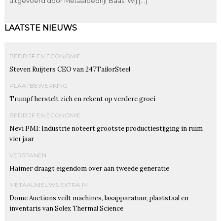
uitgevoerd door Metaalbedrijf Baas. Wij […]
LAATSTE NIEUWS
BEDRIJF EN ECONOMIE
Steven Ruijters CEO van 247TailorSteel
PLAATBEWERKING
Trumpf herstelt zich en rekent op verdere groei
BEDRIJF EN ECONOMIE
Nevi PMI: Industrie noteert grootste productiestijging in ruim
vier jaar
VERSPANEN
Haimer draagt eigendom over aan tweede generatie
METAALNIEUWS EXTRA IM
Dome Auctions veilt machines, lasapparatuur, plaatstaal en
inventaris van Solex Thermal Science