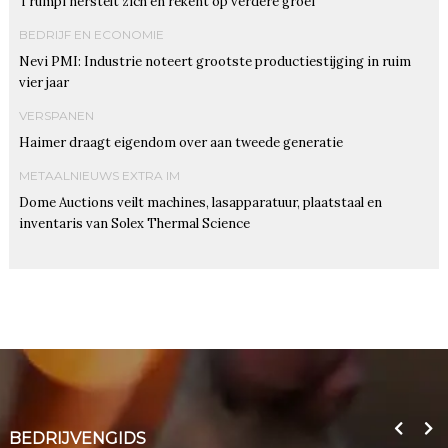
Trumpf herstelt zich en rekent op verdere groei
BEDRIJF EN ECONOMIE
Nevi PMI: Industrie noteert grootste productiestijging in ruim
vier jaar
VERSPANEN
Haimer draagt eigendom over aan tweede generatie
METAALNIEUWS EXTRA IM
Dome Auctions veilt machines, lasapparatuur, plaatstaal en
inventaris van Solex Thermal Science
BEDRIJVENGIDS