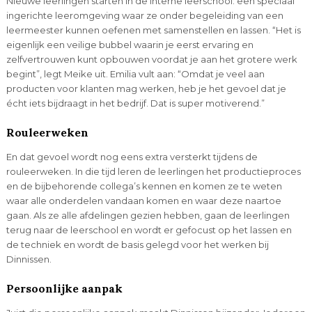
Nieuwe leerlingen starten in de interne leerschool: een speciaal
ingerichte leeromgeving waar ze onder begeleiding van een
leermeester kunnen oefenen met samenstellen en lassen. “Het is
eigenlijk een veilige bubbel waarin je eerst ervaring en
zelfvertrouwen kunt opbouwen voordat je aan het grotere werk
begint”, legt Meike uit. Emilia vult aan: “Omdat je veel aan
producten voor klanten mag werken, heb je het gevoel dat je
écht iets bijdraagt in het bedrijf. Dat is super motiverend.”
Rouleerweken
En dat gevoel wordt nog eens extra versterkt tijdens de
rouleerweken. In die tijd leren de leerlingen het productieproces
en de bijbehorende collega’s kennen en komen ze te weten
waar alle onderdelen vandaan komen en waar deze naartoe
gaan. Als ze alle afdelingen gezien hebben, gaan de leerlingen
terug naar de leerschool en wordt er gefocust op het lassen en
de techniek en wordt de basis gelegd voor het werken bij
Dinnissen.
Persoonlijke aanpak