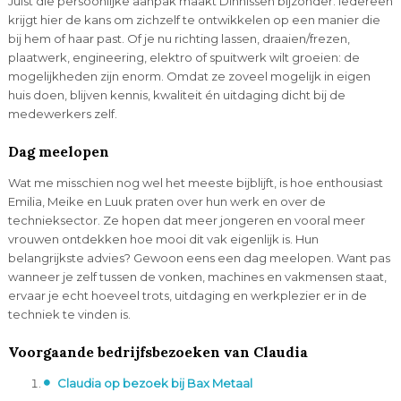
Juist die persoonlijke aanpak maakt Dinnissen bijzonder. Iedereen
krijgt hier de kans om zichzelf te ontwikkelen op een manier die
bij hem of haar past. Of je nu richting lassen, draaien/frezen,
plaatwerk, engineering, elektro of spuitwerk wilt groeien: de
mogelijkheden zijn enorm. Omdat ze zoveel mogelijk in eigen
huis doen, blijven kennis, kwaliteit én uitdaging dicht bij de
medewerkers zelf.
Dag meelopen
Wat me misschien nog wel het meeste bijblijft, is hoe enthousiast
Emilia, Meike en Luuk praten over hun werk en over de
technieksector. Ze hopen dat meer jongeren en vooral meer
vrouwen ontdekken hoe mooi dit vak eigenlijk is. Hun
belangrijkste advies? Gewoon eens een dag meelopen. Want pas
wanneer je zelf tussen de vonken, machines en vakmensen staat,
ervaar je echt hoeveel trots, uitdaging en werkplezier er in de
techniek te vinden is.
Voorgaande bedrijfsbezoeken van Claudia
Claudia op bezoek bij Bax Metaal