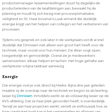
productiemanager lassamenstellingen stuurt hij dagelijks de
productieleiders van de lasafdelingen aan, bewaakt hij de
planning en houdt hij zich bezig met procesoptimalisatie,
veiligheid en 5S. Maar bovenal is Luuk iemand die duidelijk
energie krijgt van het helpen van collega’s en het verbeteren van
processen.
Tijdens ons gesprek en ook later in de werkplaats wordt al snel
duidelijk dat Dinnissen niet alleen een groot hart heeft voor de
techniek, maar vooral voor hun mensen. De sfeer oogt open,
toegankelijk en gemoedelijk. Overal zie je medewerkers
samenwerken, elkaar helpen en lachen. Het hoge gehalte aan
werkplezier is bijna tastbaar aanwezig.
Energie
Die energie voel je ook direct bij Meike. Bijna drie jaar geleden
maakte zij de overstap naar de techniek en begon ze als leerling
lasser bij
Dinnissen
. Inmiddels werkt ze als volwaardig lasser op de
RVS-afdeling. Dat ze haar plek gevonden heeft, is overduidelijk.
Terwijl ze aan haar projecten werkt, vertelt ze enthousiast hoe ze
haar creativiteit kwijt kan in het samenstellen en aflassen van