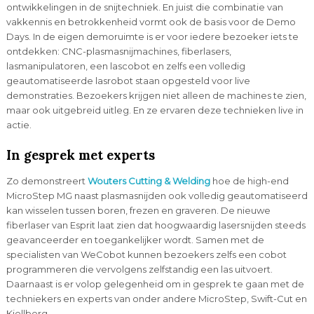
ontwikkelingen in de snijtechniek. En juist die combinatie van
vakkennis en betrokkenheid vormt ook de basis voor de Demo
Days. In de eigen demoruimte is er voor iedere bezoeker iets te
ontdekken: CNC-plasmasnijmachines, fiberlasers,
lasmanipulatoren, een lascobot en zelfs een volledig
geautomatiseerde lasrobot staan opgesteld voor live
demonstraties. Bezoekers krijgen niet alleen de machines te zien,
maar ook uitgebreid uitleg. En ze ervaren deze technieken live in
actie.
In gesprek met experts
Zo demonstreert
Wouters Cutting & Welding
hoe de high-end
MicroStep MG naast plasmasnijden ook volledig geautomatiseerd
kan wisselen tussen boren, frezen en graveren. De nieuwe
fiberlaser van Esprit laat zien dat hoogwaardig lasersnijden steeds
geavanceerder en toegankelijker wordt. Samen met de
specialisten van WeCobot kunnen bezoekers zelfs een cobot
programmeren die vervolgens zelfstandig een las uitvoert.
Daarnaast is er volop gelegenheid om in gesprek te gaan met de
techniekers en experts van onder andere MicroStep, Swift-Cut en
Kjellberg.