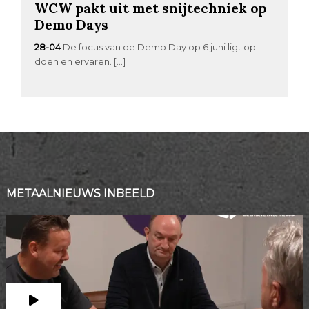
WCW pakt uit met snijtechniek op
Demo Days
28-04
De focus van de Demo Day op 6 juni ligt op
doen en ervaren. […]
METAALNIEUWS INBEELD