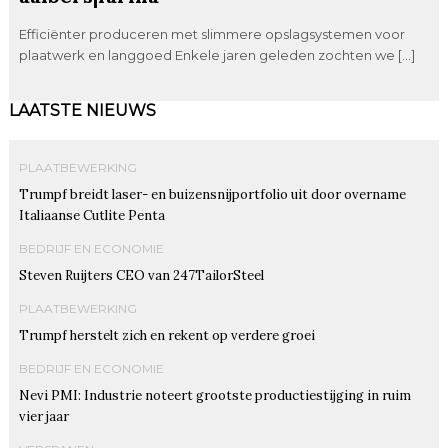
Efficiënter produceren met slimmere opslagsystemen voor
plaatwerk en langgoed Enkele jaren geleden zochten we […]
LAATSTE NIEUWS
PLAATBEWERKING
Trumpf breidt laser- en buizensnijportfolio uit door overname
Italiaanse Cutlite Penta
BEDRIJF EN ECONOMIE
Steven Ruijters CEO van 247TailorSteel
PLAATBEWERKING
Trumpf herstelt zich en rekent op verdere groei
BEDRIJF EN ECONOMIE
Nevi PMI: Industrie noteert grootste productiestijging in ruim
vier jaar