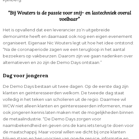
“Bij Wouters is de passie voor snij- en lastechniek overal
voelbaar”
Het is opvallend dat een leverancier zo’n uitgebreide
demoruimte heeft en daarnaast ook nog een eigen evenement
organiseert. Eigenaar Nic Wouters legt uit hoe het idee ontstond:
“Na de coronaperiode zagen we een terugloop in het aantal
bezoekers op vakbeurzen. Daarom zijn we gaan nadenken over
alternatieven en zo zijn de Demo Days ontstaan.”
Dag voor jongeren
De Demo Days bestaan uit twee dagen. Op de eerste dag zijn
klanten en geïnteresseerden welkom. De tweede dag staat
volledig in het teken van scholieren uit de regio. Daarmee wil
WCW niet alleen klanten en geïnteresseerden informeren, maar
ook jongeren kennis laten maken met de mogelijkheden binnen
de metaalindustrie. “De Demo Days zorgen voor
naamsbekendheid en geven ons de kans iets terug te doen voor
de maatschappij. Maar vooral willen we dicht bij onze klanten
blijven staan en hen voorzien van goede service, informatie en