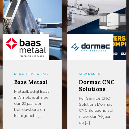
PLAATBEWERKING
VERSPANEN
Baas Metaal
Dormac CNC
Solutions
Metaalbedrijf Baas
in Almelo is al meer
Full Service CNC
dan 25 jaar een
Solutions Dormac
betrouwbare en
CNC Solutions is al
klantgericht […]
meer dan 70 jaar
dé […]