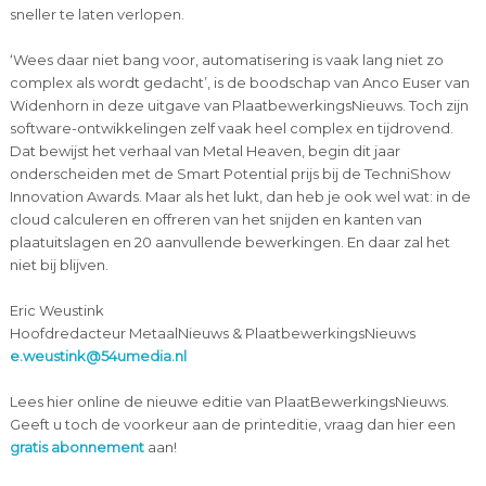
sneller te laten verlopen.
‘Wees daar niet bang voor, automatisering is vaak lang niet zo
complex als wordt gedacht’, is de boodschap van Anco Euser van
Widenhorn in deze uitgave van PlaatbewerkingsNieuws. Toch zijn
software-ontwikkelingen zelf vaak heel complex en tijdrovend.
Dat bewijst het verhaal van Metal Heaven, begin dit jaar
onderscheiden met de Smart Potential prijs bij de TechniShow
Innovation Awards. Maar als het lukt, dan heb je ook wel wat: in de
cloud calculeren en offreren van het snijden en kanten van
plaatuitslagen en 20 aanvullende bewerkingen. En daar zal het
niet bij blijven.
Eric Weustink
Hoofdredacteur MetaalNieuws & PlaatbewerkingsNieuws
e.weustink@54umedia.nl
Lees hier online de nieuwe editie van PlaatBewerkingsNieuws.
Geeft u toch de voorkeur aan de printeditie, vraag dan hier een
gratis abonnement
aan!