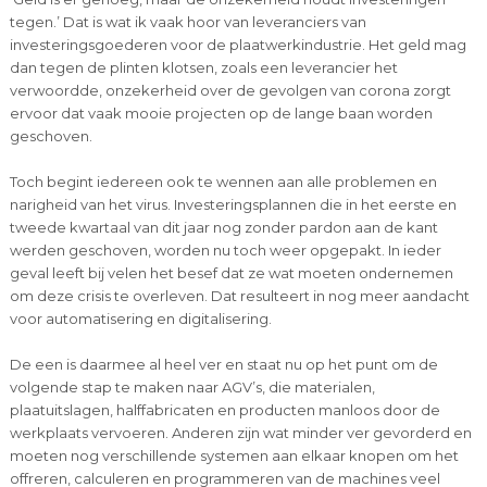
tegen.’ Dat is wat ik vaak hoor van leveranciers van
investeringsgoederen voor de plaatwerkindustrie. Het geld mag
dan tegen de plinten klotsen, zoals een leverancier het
verwoordde, onzekerheid over de gevolgen van corona zorgt
ervoor dat vaak mooie projecten op de lange baan worden
geschoven.
Toch begint iedereen ook te wennen aan alle problemen en
narigheid van het virus. Investeringsplannen die in het eerste en
tweede kwartaal van dit jaar nog zonder pardon aan de kant
werden geschoven, worden nu toch weer opgepakt. In ieder
geval leeft bij velen het besef dat ze wat moeten ondernemen
om deze crisis te overleven. Dat resulteert in nog meer aandacht
voor automatisering en digitalisering.
De een is daarmee al heel ver en staat nu op het punt om de
volgende stap te maken naar AGV’s, die materialen,
plaatuitslagen, halffabricaten en producten manloos door de
werkplaats vervoeren. Anderen zijn wat minder ver gevorderd en
moeten nog verschillende systemen aan elkaar knopen om het
offreren, calculeren en programmeren van de machines veel