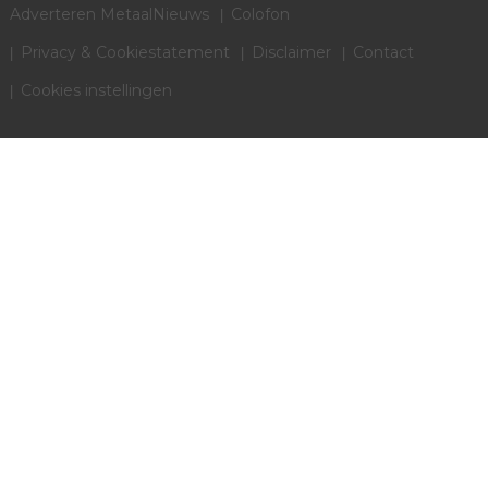
Adverteren MetaalNieuws
Colofon
Privacy & Cookiestatement
Disclaimer
Contact
Cookies instellingen