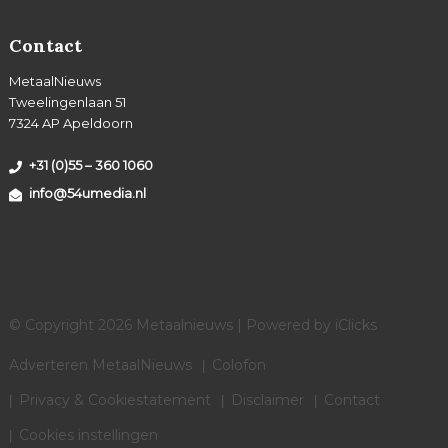
Contact
MetaalNieuws
Tweelingenlaan 51
7324 AP Apeldoorn
+31 (0)55 – 360 1060
info@54umedia.nl
© Copyright 2026 Metaalnieuws | Powered by
iClicks
Adverteren MetaalNieuws
Colofon
Privacy & Cookiestatement
Disclaimer
Contact
Cookies instellingen