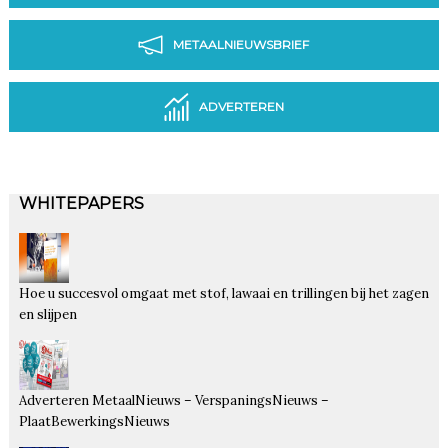
METAALNIEUWSBRIEF
ADVERTEREN
WHITEPAPERS
Hoe u succesvol omgaat met stof, lawaai en trillingen bij het zagen
en slijpen
Adverteren MetaalNieuws – VerspaningsNieuws –
PlaatBewerkingsNieuws