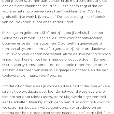
bedrijf levert systemen aan klanten in de medische industrie tot
aan de fijnmechanische industrie. “Onze naam zegt al dat we
vooral in het micro bewerken zitten”, verklaart Slief. “Van het
grofstoffelijke werk blijven we af. De lasoplossing in de Fabriek
van de Toekomst is voor ons al redelijk grof.”
Enkele jaren geleden is Slief met zijn bedrijf verhuisd naar het
Gelderse Brummen. Daar is alle ruimte voor het ontwikkelen,
bouwen en testen van systemen. Ook heeft hij geïnvesteerd in
een aantal systemen om zelf uitgerust te zijn voor productiewerk.
“Dat is voor veel klanten interessant. Als ze de investering te hoog
vinden, dan kunnen we hier in huis de productie doen.” Zo heeft
Micro Lasersystems momenteel een mooie repeterende order
aan het laserboren van minuscule gaatjes in onderdelen die een
toeleverancier maakt voor Porsche.
Omdat dit onderdelen zijn voor een dieselmotor die over enkele
jaren uit de productie gaat, loonde het voor die toeleverancier
niet om het door Micro Lasersystems uitgewerkte systeem zelf
aan te schaffen. Maar hij is toch geholpen. “Het komt ook voor dat
we systemen bouwen, vervolgens eerst hier produceren en
daarna een heel proces overzetten naar de klant”, zegt Slief. “Dat