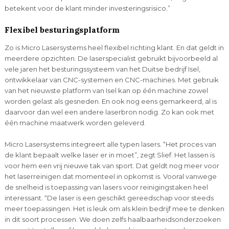
betekent voor de klant minder investeringsrisico.”
Flexibel besturingsplatform
Zo is Micro Lasersystems heel flexibel richting klant. En dat geldt in
meerdere opzichten. De laserspecialist gebruikt bijvoorbeeld al
vele jaren het besturingssysteem van het Duitse bedrijf Isel,
ontwikkelaar van CNC-systemen en CNC-machines. Met gebruik
van het nieuwste platform van Isel kan op één machine zowel
worden gelast als gesneden. En ook nog eens gemarkeerd, al is
daarvoor dan wel een andere laserbron nodig. Zo kan ook met
één machine maatwerk worden geleverd.
Micro Lasersystems integreert alle typen lasers. “Het proces van
de klant bepaalt welke laser er in moet”, zegt Slief. Het lassen is
voor hem een vrij nieuwe tak van sport. Dat geldt nog meer voor
het laserreinigen dat momenteel in opkomst is. Vooral vanwege
de snelheid is toepassing van lasers voor reinigingstaken heel
interessant. “De laser is een geschikt gereedschap voor steeds
meer toepassingen. Het is leuk om als klein bedrijf mee te denken
in dit soort processen. We doen zelfs haalbaarheidsonderzoeken