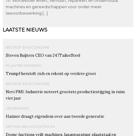
Th. Wortelboer levert, verhuurt, repareert en onderhoudt
machines en gereedschappen voor onder meer
lasvoorbewerking […]
LAATSTE NIEUWS
BEDRIJF EN ECONOMIE
Steven Ruijters CEO van 247TailorSteel
PLAATBEWERKING
Trumpf herstelt zich en rekent op verdere groei
BEDRIJF EN ECONOMIE
Nevi PMI: Industrie noteert grootste productiestijging in ruim
vier jaar
VERSPANEN
Haimer draagt eigendom over aan tweede generatie
METAALNIEUWS EXTRA IM
Dome Auctions veilt machines, lasapparatuur, plaatstaal en