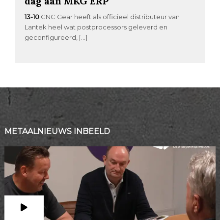
dag aan MKG ERP
13-10
CNC Gear heeft als officieel distributeur van
Lantek heel wat postprocessors geleverd en
geconfigureerd, […]
METAALNIEUWS INBEELD