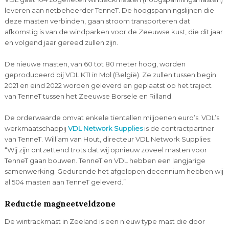
leveren aan netbeheerder TenneT. De hoogspanningslijnen die
deze masten verbinden, gaan stroom transporteren dat
afkomstig is van de windparken voor de Zeeuwse kust, die dit jaar
en volgend jaar gereed zullen zijn.
De nieuwe masten, van 60 tot 80 meter hoog, worden
geproduceerd bij VDL KTI in Mol (België). Ze zullen tussen begin
2021 en eind 2022 worden geleverd en geplaatst op het traject
van TenneT tussen het Zeeuwse Borsele en Rilland.
De orderwaarde omvat enkele tientallen miljoenen euro’s. VDL’s
werkmaatschappij
VDL Network Supplies
is de contractpartner
van TenneT. William van Hout, directeur VDL Network Supplies:
“Wij zijn ontzettend trots dat wij opnieuw zoveel masten voor
TenneT gaan bouwen. TenneT en VDL hebben een langjarige
samenwerking. Gedurende het afgelopen decennium hebben wij
al 504 masten aan TenneT geleverd.”
Reductie magneetveldzone
De wintrackmast in Zeeland is een nieuw type mast die door