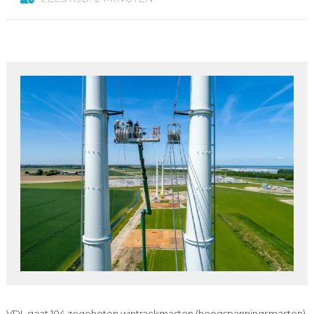
VDL gaat 104 zogeheten wintrackmasten (hoogspanningsmasten)