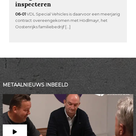
inspecteren
06-01
VDL Special Vehicles is daarvoor een meerjarig
contract overeengekomen met Hödlmayr, het
Oostenrijks familiebedrijf […]
METAALNIEUWS INBEELD