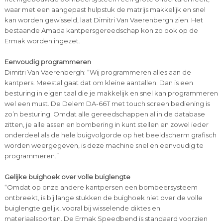
waar met een aangepast hulpstuk de matrijs makkelijk en snel
kan worden gewisseld, laat Dimitri Van Vaerenbergh zien. Het
bestaande Amada kantpersgereedschap kon zo ook op de
Ermak worden ingezet.
Eenvoudig programmeren
Dimitri Van Vaerenbergh: “Wij programmeren alles aan de
kantpers. Meestal gaat dat om kleine aantallen. Dan is een
besturing in eigen taal die je makkelijk en snel kan programmeren
wel een must. De Delem DA-66T met touch screen bediening is
zo’n besturing. Omdat alle gereedschappen al in de database
zitten, je alle assen en bombering in kunt stellen en zowel ieder
onderdeel als de hele buigvolgorde op het beeldscherm grafisch
worden weergegeven, is deze machine snel en eenvoudig te
programmeren.”
Gelijke buighoek over volle buiglengte
“Omdat op onze andere kantpersen een bombeersysteem
ontbreekt, is bij lange stukken de buighoek niet over de volle
buiglengte gelijk, vooral bij wisselende diktes en
materiaalsoorten. De Ermak Speedbend is standaard voorzien