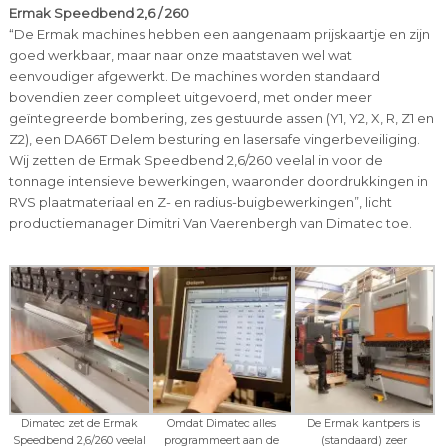
Ermak Speedbend 2,6 / 260
“De Ermak machines hebben een aangenaam prijskaartje en zijn
goed werkbaar, maar naar onze maatstaven wel wat
eenvoudiger afgewerkt. De machines worden standaard
bovendien zeer compleet uitgevoerd, met onder meer
geïntegreerde bombering, zes gestuurde assen (Y1, Y2, X, R, Z1 en
Z2), een DA66T Delem besturing en lasersafe vingerbeveiliging.
Wij zetten de Ermak Speedbend 2,6/260 veelal in voor de
tonnage intensieve bewerkingen, waaronder doordrukkingen in
RVS plaatmateriaal en Z- en radius-buigbewerkingen”, licht
productiemanager Dimitri Van Vaerenbergh van Dimatec toe.
Dimatec zet de Ermak
Omdat Dimatec alles
De Ermak kantpers is
Speedbend 2,6/260 veelal
programmeert aan de
(standaard) zeer