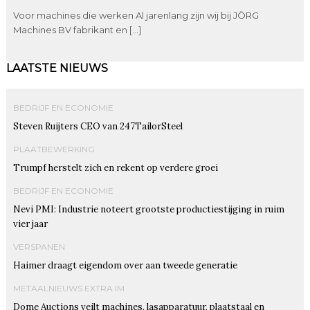
Voor machines die werken Al jarenlang zijn wij bij JÖRG
Machines BV fabrikant en […]
LAATSTE NIEUWS
BEDRIJF EN ECONOMIE
Steven Ruijters CEO van 247TailorSteel
PLAATBEWERKING
Trumpf herstelt zich en rekent op verdere groei
BEDRIJF EN ECONOMIE
Nevi PMI: Industrie noteert grootste productiestijging in ruim
vier jaar
VERSPANEN
Haimer draagt eigendom over aan tweede generatie
METAALNIEUWS EXTRA IM
Dome Auctions veilt machines, lasapparatuur, plaatstaal en