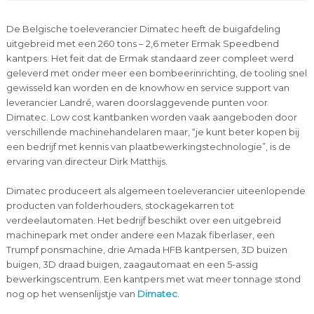
De Belgische toeleverancier Dimatec heeft de buigafdeling
uitgebreid met een 260 tons – 2,6 meter Ermak Speedbend
kantpers. Het feit dat de Ermak standaard zeer compleet werd
geleverd met onder meer een bombeerinrichting, de tooling snel
gewisseld kan worden en de knowhow en service support van
leverancier Landré, waren doorslaggevende punten voor
Dimatec. Low cost kantbanken worden vaak aangeboden door
verschillende machinehandelaren maar, “je kunt beter kopen bij
een bedrijf met kennis van plaatbewerkingstechnologie”, is de
ervaring van directeur Dirk Matthijs.
Dimatec produceert als algemeen toeleverancier uiteenlopende
producten van folderhouders, stockagekarren tot
verdeelautomaten. Het bedrijf beschikt over een uitgebreid
machinepark met onder andere een Mazak fiberlaser, een
Trumpf ponsmachine, drie Amada HFB kantpersen, 3D buizen
buigen, 3D draad buigen, zaagautomaat en een 5-assig
bewerkingscentrum. Een kantpers met wat meer tonnage stond
nog op het wensenlijstje van
Dimatec
.