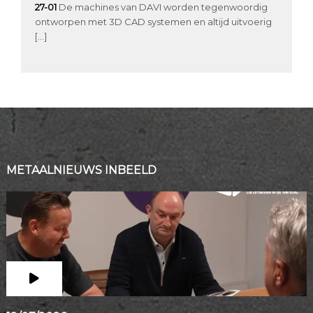
27-01
De machines van DAVI worden tegenwoordig
ontworpen met 3D CAD systemen en altijd uitvoerig
[…]
METAALNIEUWS INBEELD