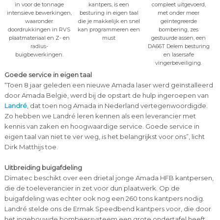
in voor de tonnage
kantpers, is een
compleet uitgevoerd,
intensieve bewerkingen,
besturing in eigen taal
met onder meer
waaronder
die je makkelijk en snel
geïntegreerde
doordrukkingen in RVS
kan programmeren een
bombering, zes
plaatmateriaal en Z- en
must
gestuurde assen, een
radius-
DA66T Delem besturing
buigbewerkingen.
en lasersafe
vingerbeveiliging.
Goede service in eigen taal
“Toen 8 jaar geleden een nieuwe Amada laser werd geïnstalleerd
door Amada België, werd bij de opstart de hulp ingeroepen van
Landré
, dat toen nog Amada in Nederland vertegenwoordigde.
Zo hebben we Landré leren kennen als een leverancier met
kennis van zaken en hoogwaardige service. Goede service in
eigen taal van niet te ver weg, is het belangrijkst voor ons”, licht
Dirk Matthijs toe.
Uitbreiding buigafdeling
Dimatec beschikt over een drietal jonge Amada HFB kantpersen,
die de toeleverancier in zet voor dun plaatwerk. Op de
buigafdeling was echter ook nog een 260 tons kantpers nodig.
Landré stelde ons de Ermak Speedbend kantpers voor, die door
het ingebouwde bombeersysteem een grote ondertafel heeft,