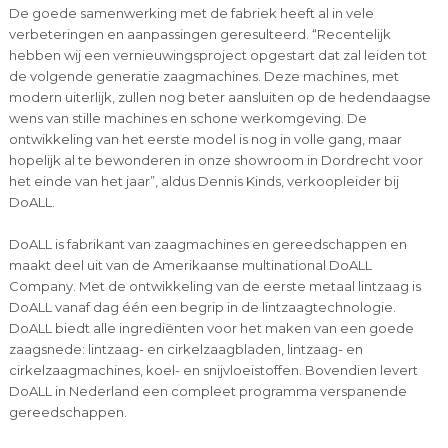
De goede samenwerking met de fabriek heeft al in vele
verbeteringen en aanpassingen geresulteerd. “Recentelijk
hebben wij een vernieuwingsproject opgestart dat zal leiden tot
de volgende generatie zaagmachines. Deze machines, met
modern uiterlijk, zullen nog beter aansluiten op de hedendaagse
wens van stille machines en schone werkomgeving. De
ontwikkeling van het eerste model is nog in volle gang, maar
hopelijk al te bewonderen in onze showroom in Dordrecht voor
het einde van het jaar”, aldus Dennis Kinds, verkoopleider bij
DoALL.
DoALL is fabrikant van zaagmachines en gereedschappen en
maakt deel uit van de Amerikaanse multinational DoALL
Company. Met de ontwikkeling van de eerste metaal lintzaag is
DoALL vanaf dag één een begrip in de lintzaagtechnologie.
DoALL biedt alle ingrediënten voor het maken van een goede
zaagsnede: lintzaag- en cirkelzaagbladen, lintzaag- en
cirkelzaagmachines, koel- en snijvloeistoffen. Bovendien levert
DoALL in Nederland een compleet programma verspanende
gereedschappen.