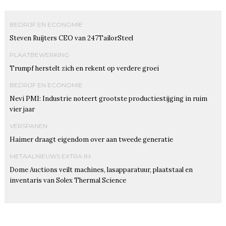
BEDRIJF EN ECONOMIE
Steven Ruijters CEO van 247TailorSteel
PLAATBEWERKING
Trumpf herstelt zich en rekent op verdere groei
BEDRIJF EN ECONOMIE
Nevi PMI: Industrie noteert grootste productiestijging in ruim
vier jaar
VERSPANEN
Haimer draagt eigendom over aan tweede generatie
METAALNIEUWS EXTRA IM
Dome Auctions veilt machines, lasapparatuur, plaatstaal en
inventaris van Solex Thermal Science