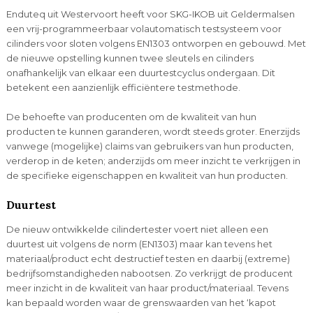
Enduteq uit Westervoort heeft voor SKG-IKOB uit Geldermalsen
een vrij-programmeerbaar volautomatisch testsysteem voor
cilinders voor sloten volgens EN1303 ontworpen en gebouwd. Met
de nieuwe opstelling kunnen twee sleutels en cilinders
onafhankelijk van elkaar een duurtestcyclus ondergaan. Dit
betekent een aanzienlijk efficiëntere testmethode.
De behoefte van producenten om de kwaliteit van hun
producten te kunnen garanderen, wordt steeds groter. Enerzijds
vanwege (mogelijke) claims van gebruikers van hun producten,
verderop in de keten; anderzijds om meer inzicht te verkrijgen in
de specifieke eigenschappen en kwaliteit van hun producten.
Duurtest
De nieuw ontwikkelde cilindertester voert niet alleen een
duurtest uit volgens de norm (EN1303) maar kan tevens het
materiaal/product echt destructief testen en daarbij (extreme)
bedrijfsomstandigheden nabootsen. Zo verkrijgt de producent
meer inzicht in de kwaliteit van haar product/materiaal. Tevens
kan bepaald worden waar de grenswaarden van het ‘kapot