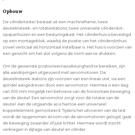
Opbouw
De cilindertester bestaat uit een machineframe, twee
sleutelinsteek- en rotatiestations, twee universele cilinderslot-
opspanhuizen en een besturingskast. Het cilinderhuis is bevestigd
op een montageblok, waarbij de positie van het cilinderslothuis
zowel verticaal als horizontaal instelbaar is. Het huis is voorzien van
een gewicht om het slot volgens de norm aan te drukken.
Om de gewenste positioneernauwkeurigheid te bereiken, zijn
alle aandrijvingen uitgevoerd met servomotoren. De
sleutelinsteek-stations zijn voorzien van een lineair unit, via een
spindel aangedreven door een servomotor. Hiermee is een slag
van 300 mm mogelijk ten behoeve van de horizontale beweging
van de sleutel. Een servomotor zorgt voor de rotatie van de
sleutel. Aan de uitgaande as is hiertoe een universeel
koppelelement gemonteerd. Tijdens het uitvoeren van de test
wordt de opgenomen stroom van de servomotoren gelogd; gaat
de beweging zwaarder of juist lichter. Hiermee wordt inzicht
verkregen in slijtage van sleutel en cilinder.