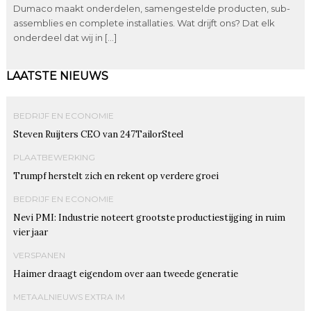
Dumaco maakt onderdelen, samengestelde producten, sub-
assemblies en complete installaties. Wat drijft ons? Dat elk
onderdeel dat wij in […]
LAATSTE NIEUWS
BEDRIJF EN ECONOMIE
Steven Ruijters CEO van 247TailorSteel
PLAATBEWERKING
Trumpf herstelt zich en rekent op verdere groei
BEDRIJF EN ECONOMIE
Nevi PMI: Industrie noteert grootste productiestijging in ruim
vier jaar
VERSPANEN
Haimer draagt eigendom over aan tweede generatie
METAALNIEUWS EXTRA IM