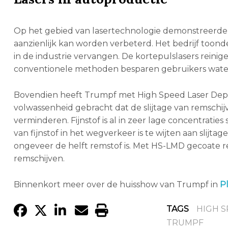
Op het gebied van lasertechnologie demonstreerde
aanzienlijk kan worden verbeterd. Het bedrijf toond
in de industrie vervangen. De kortepulslasers reinig
conventionele methoden besparen gebruikers water
Bovendien heeft Trumpf met High Speed ​​Laser Depo
volwassenheid gebracht dat de slijtage van remschij
verminderen. Fijnstof is al in zeer lage concentratie
van fijnstof in het wegverkeer is te wijten aan sli
ongeveer de helft remstof is. Met HS-LMD gecoate re
remschijven.
Binnenkort meer over de huisshow van Trumpf in
P
TAGS
HIGH S
TRUMPF