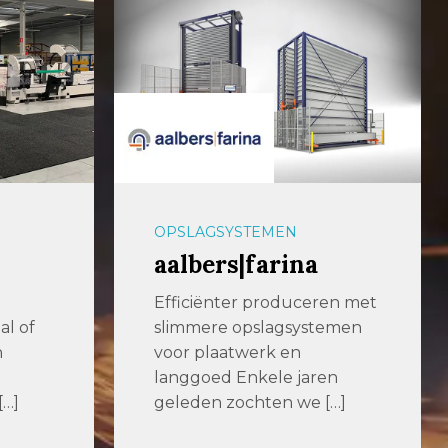
OPSLAGSYSTEMEN
aalbers|farina
Efficiënter produceren met
al of
slimmere opslagsystemen
n
voor plaatwerk en
langgoed Enkele jaren
[…]
geleden zochten we […]