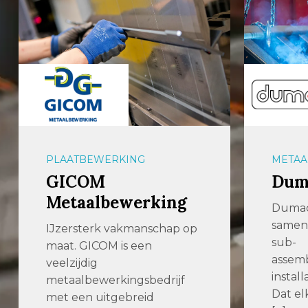
PLAATBEWERKING
METAA
GICOM
Dum
Metaalbewerking
Dumac
samen
IJzersterk vakmanschap op
sub-
maat. GICOM is een
assemb
veelzijdig
install
metaalbewerkingsbedrijf
Dat el
met een uitgebreid