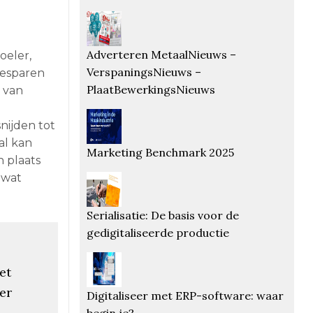
Adverteren MetaalNieuws –
oeler,
VerspaningsNieuws –
besparen
PlaatBewerkingsNieuws
 van
nijden tot
al kan
Marketing Benchmark 2025
 plaats
 wat
Serialisatie: De basis voor de
gedigitaliseerde productie
et
er
Digitaliseer met ERP-software: waar
begin je?