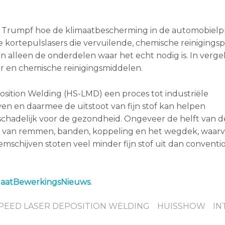
 Trumpf hoe de klimaatbescherming in de automobielp
e kortepulslasers die vervuilende, chemische reinigings
en alleen de onderdelen waar het echt nodig is. In verge
 en chemische reinigingsmiddelen.
sition Welding (HS-LMD) een proces tot industriële
ven en daarmee de uitstoot van fijn stof kan helpen
s schadelijk voor de gezondheid. Ongeveer de helft van d
jtage van remmen, banden, koppeling en het wegdek, waar
mschijven stoten veel minder fijn stof uit dan conventi
laatBewerkingsNieuws
.
PEED LASER DEPOSITION WELDING
HUISSHOW
IN