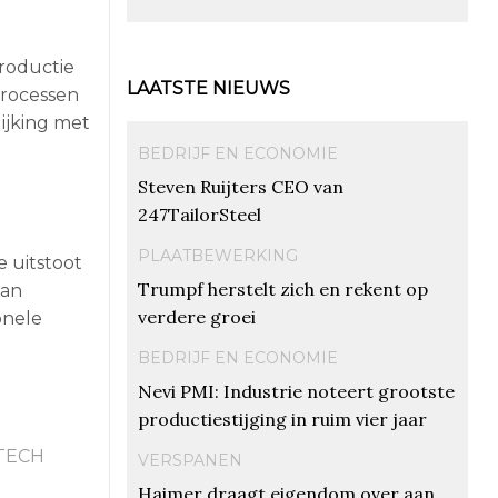
roductie
LAATSTE NIEUWS
processen
lijking met
BEDRIJF EN ECONOMIE
Steven Ruijters CEO van
247TailorSteel
PLAATBEWERKING
e uitstoot
Trumpf herstelt zich en rekent op
van
verdere groei
onele
BEDRIJF EN ECONOMIE
Nevi PMI: Industrie noteert grootste
productiestijging in ruim vier jaar
TECH
VERSPANEN
Haimer draagt eigendom over aan