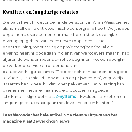
Kwaliteit en langdurige relaties
Die partij heeft hij gevonden in de persoon van Arjan Weijs, die net
als hemzelf een elektrotechnische achtergrond heeft. Weijs is ooit
begonnen als servicemonteur, maar beschikt ook over rijke
ervaring op gebied van machineverkoop, technische
ondersteuning, robotisering en projectengineering. Al die
ervaring heeft hij opgedaan in dienst van werkgevers, maar hij had
al jaren de wens om voor zichzelf te beginnen met een bedrijf in
de verkoop, service en onderhoud van
plaatbewerkingsmachines. “Probeer echter maar eens iets goed
te vinden, als je niet zit te wachten op prijsvechters”, zegt Weijs.
“Daarom ben ik heel blij dat ik het pakket van Flevo Trading kan
overnemen met allemaal mooie producten van goede
fabrikanten. Mijn doel met
JZ-Systems
is kwaliteit neerzetten en
langdurige relaties aangaan met leveranciers en klanten.”
Lees hieronder het hele artikel in de nieuwe uitgave van het
magazine PlaatBewerkingsNieuws.