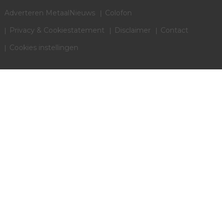
Adverteren MetaalNieuws
Colofon
Privacy & Cookiestatement
Disclaimer
Contact
Cookies instellingen