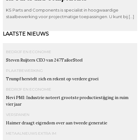
KS Parts and Components is specialist in hoogwaardige
staalbewerking voor projectmatige toepassingen. U kunt bij […]
LAATSTE NIEUWS
BEDRIJF EN ECONOMIE
Steven Ruijters CEO van 247TailorSteel
PLAATBEWERKING
Trumpf herstelt zich en rekent op verdere groei
BEDRIJF EN ECONOMIE
Nevi PMI: Industrie noteert grootste productiestijging in ruim
vier jaar
VERSPANEN
Haimer draagt eigendom over aan tweede generatie
METAALNIEUWS EXTRA IM