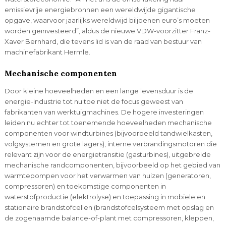
emissievrije energiebronnen een wereldwijde gigantische
opgave, waarvoor jaarlijks wereldwijd biljoenen euro’s moeten
worden geïnvesteerd”, aldus de nieuwe VDW-voorzitter Franz-
Xaver Bernhard, die tevens lid is van de raad van bestuur van
machinefabrikant Hermle.
Mechanische componenten
Door kleine hoeveelheden en een lange levensduur is de
energie-industrie tot nu toe niet de focus geweest van
fabrikanten van werktuigmachines. De hogere investeringen
leiden nu echter tot toenemende hoeveelheden mechanische
componenten voor windturbines (bijvoorbeeld tandwielkasten,
volgsystemen en grote lagers), interne verbrandingsmotoren die
relevant zijn voor de energietransitie (gasturbines), uitgebreide
mechanische randcomponenten, bijvoorbeeld op het gebied van
warmtepompen voor het verwarmen van huizen (generatoren,
compressoren) en toekomstige componenten in
waterstofproductie (elektrolyse) en toepassing in mobiele en
stationaire brandstofcellen (brandstofcelsysteem met opslag en
de zogenaamde balance-of-plant met compressoren, kleppen,