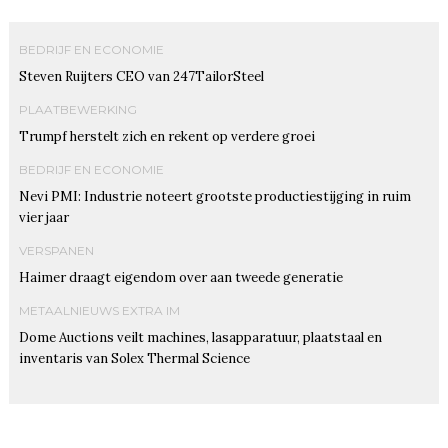
BEDRIJF EN ECONOMIE
Steven Ruijters CEO van 247TailorSteel
PLAATBEWERKING
Trumpf herstelt zich en rekent op verdere groei
BEDRIJF EN ECONOMIE
Nevi PMI: Industrie noteert grootste productiestijging in ruim
vier jaar
VERSPANEN
Haimer draagt eigendom over aan tweede generatie
METAALNIEUWS EXTRA IM
Dome Auctions veilt machines, lasapparatuur, plaatstaal en
inventaris van Solex Thermal Science