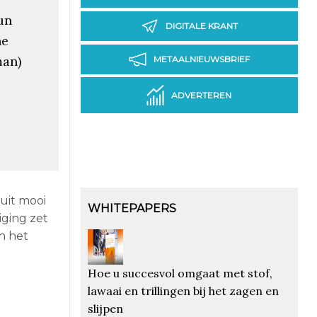
un
DIGITALE KRANT
he
man)
METAALNIEUWSBRIEF
ADVERTEREN
uit mooi
WHITEPAPERS
iging zet
n het
Hoe u succesvol omgaat met stof,
lawaai en trillingen bij het zagen en
slijpen