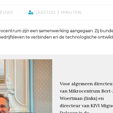
IEUWS
LEESTIJD: 2 MINUTEN
Mikrocentrum zijn een samenwerking aangegaan. Zij bun
edrijfsleven te verbinden en de technologische ontwik
Voor algemeen directeu
van Mikrocentrum Bert-
Woertman (links) en
directeur van KIVI Migu
Delcour is de