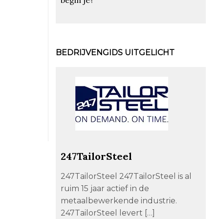
BEDRIJVENGIDS UITGELICHT
247TailorSteel
247TailorSteel 247TailorSteel is al
ruim 15 jaar actief in de
metaalbewerkende industrie.
247TailorSteel levert […]