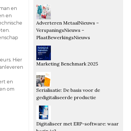
tman en
en en
Adverteren MetaalNieuws –
echnische
VerspaningsNieuws –
eten.
PlaatBewerkingsNieuws
tenschap
eurs. Hier
Marketing Benchmark 2025
aanleveren
ert en
ten om
Serialisatie: De basis voor de
gedigitaliseerde productie
Digitaliseer met ERP-software: waar
begin je?