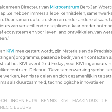
n algemeen Directeur van
Mikrocentrum
Bert-Jan Woer
 stap. Ze hebben immers allebei kennisdelen, samenwerk
en. Door samen op te trekken en onder andere elkaars t
ieurs van verschillende disciplines elkaar breder ontmo
ef ecosysteem en voor leven lang ontwikkelen, van we
een.”
van
KIVI
mee gestart wordt, zijn Materials en de Precisieb
(lezingen)programma, passende bedrijven en contacten 
zal het KIVI-event ‘2nd Friday’, voor KIVI-ingenieurs in
Mikrocentrum. Delcour: “Deze samenwerking symbolise
 werken, kennis te delen en zich gezamenlijk in te zet
ma’s als duurzaamheid, technologische innovatie en
ECH
INGENIEURS
KENNIS
KIVI
MAAKINDUSTRIE
RECICIEBEURS