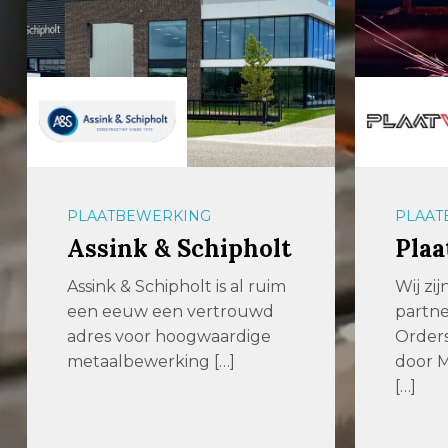
PLAATBEWERKING
PLAAT
Assink & Schipholt
Plaa
Assink & Schipholt is al ruim
Wij zi
een eeuw een vertrouwd
partne
adres voor hoogwaardige
Order
metaalbewerking […]
door M
[…]