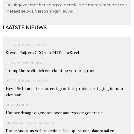
De uitgever met het hoogste bereik in de metaal met de titels
MetaalNieuws, VerspaningsNieuws […]
LAATSTE NIEUWS
BEDRIJF EN ECONOMIE
Steven Ruijters CEO van 247TailorSteel
PLAATBEWERKING
Trumpf herstelt zich en rekent op verdere groei
BEDRIJF EN ECONOMIE
Nevi PMI: Industrie noteert grootste productiestijging in ruim
vier jaar
VERSPANEN
Haimer draagt eigendom over aan tweede generatie
METAALNIEUWS EXTRA IM
Dome Auctions veilt machines, lasapparatuur, plaatstaal en