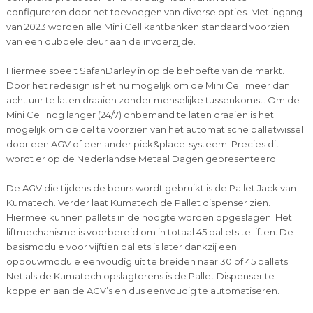
configureren door het toevoegen van diverse opties. Met ingang
van 2023 worden alle Mini Cell kantbanken standaard voorzien
van een dubbele deur aan de invoerzijde.
Hiermee speelt SafanDarley in op de behoefte van de markt.
Door het redesign is het nu mogelijk om de Mini Cell meer dan
acht uur te laten draaien zonder menselijke tussenkomst. Om de
Mini Cell nog langer (24/7) onbemand te laten draaien is het
mogelijk om de cel te voorzien van het automatische palletwissel
door een AGV of een ander pick&place-systeem. Precies dit
wordt er op de Nederlandse Metaal Dagen gepresenteerd.
De AGV die tijdens de beurs wordt gebruikt is de Pallet Jack van
Kumatech. Verder laat Kumatech de Pallet dispenser zien.
Hiermee kunnen pallets in de hoogte worden opgeslagen. Het
liftmechanisme is voorbereid om in totaal 45 pallets te liften. De
basismodule voor vijftien pallets is later dankzij een
opbouwmodule eenvoudig uit te breiden naar 30 of 45 pallets.
Net als de Kumatech opslagtorens is de Pallet Dispenser te
koppelen aan de AGV’s en dus eenvoudig te automatiseren.