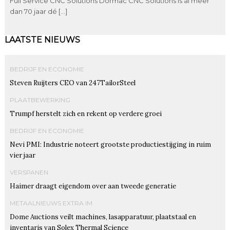
Full Service CNC Solutions Dormac CNC Solutions is al meer
dan 70 jaar dé […]
LAATSTE NIEUWS
BEDRIJF EN ECONOMIE
Steven Ruijters CEO van 247TailorSteel
PLAATBEWERKING
Trumpf herstelt zich en rekent op verdere groei
BEDRIJF EN ECONOMIE
Nevi PMI: Industrie noteert grootste productiestijging in ruim
vier jaar
VERSPANEN
Haimer draagt eigendom over aan tweede generatie
METAALNIEUWS EXTRA IM
Dome Auctions veilt machines, lasapparatuur, plaatstaal en
inventaris van Solex Thermal Science