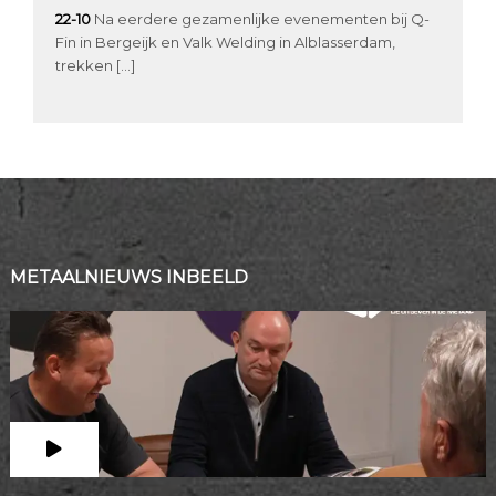
22-10
Na eerdere gezamenlijke evenementen bij Q-
Fin in Bergeijk en Valk Welding in Alblasserdam,
trekken […]
METAALNIEUWS INBEELD