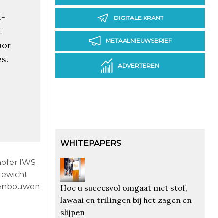
l-
DIGITALE KRANT
t
METAALNIEUWSBRIEF
oor
s.
ADVERTEREN
WHITEPAPERS
hofer IWS.
gewicht
ovenbouwen
Hoe u succesvol omgaat met stof,
lawaai en trillingen bij het zagen en
slijpen