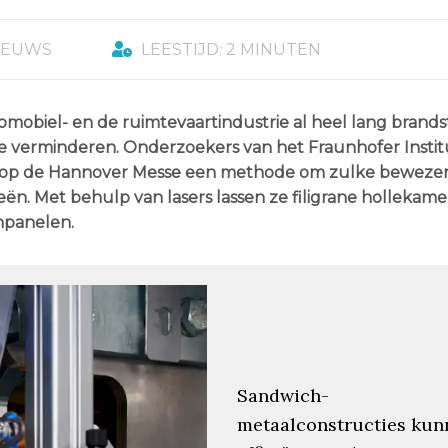
IEUWS
LEESTIJD: 2 MINUTEN
mobiel- en de ruimtevaartindustrie al heel lang brands
te verminderen. Onderzoekers van het Fraunhofer Insti
en op de Hannover Messe een methode om zulke beweze
ën. Met behulp van lasers lassen ze filigrane hollekame
hpanelen.
Sandwich-
metaalconstructies kun