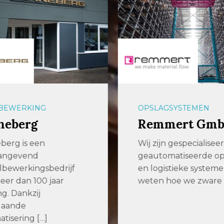
BEWERKING
OPSLAGSYSTEMEN
neberg
Remmert Gm
berg is een
Wij zijn gespecialiseer
angevend
geautomatiseerde op
bewerkingsbedrijf
en logistieke systeme
er dan 100 jaar
weten hoe we zware 
ng. Dankzij
gaande
tisering […]