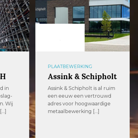
PLAATBEWERKING
bH
Assink & Schipholt
d in
Assink & Schipholt is al ruim
slag-
een eeuw een vertrouwd
n. Wij
adres voor hoogwaardige
[…]
metaalbewerking […]