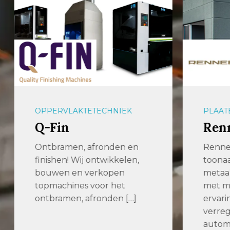
OPPERVLAKTETECHNIEK
PLAAT
Q-Fin
Ren
Ontbramen, afronden en
Renne
finishen! Wij ontwikkelen,
toona
bouwen en verkopen
metaal
topmachines voor het
met me
ontbramen, afronden […]
ervari
verre
automa