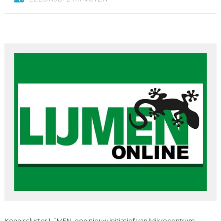
Kenniscluster LIJMEN, een nieuw initiatief van Mikrocentrum,