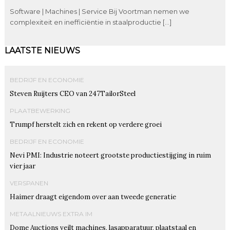
Software | Machines | Service Bij Voortman nemen we
complexiteit en inefficiëntie in staalproductie […]
LAATSTE NIEUWS
BEDRIJF EN ECONOMIE
Steven Ruijters CEO van 247TailorSteel
PLAATBEWERKING
Trumpf herstelt zich en rekent op verdere groei
BEDRIJF EN ECONOMIE
Nevi PMI: Industrie noteert grootste productiestijging in ruim
vier jaar
VERSPANEN
Haimer draagt eigendom over aan tweede generatie
METAALNIEUWS EXTRA IM
Dome Auctions veilt machines, lasapparatuur, plaatstaal en