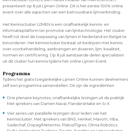
presenteert op 8 juli Lijmen Online. Dit is het eerste 100% online
event over alle aspecten van een betrouwbare lijmverbinding.
Het Kenniscluster LIJMEN is een onafhankelijk kennis- en
informatieplatform ter promotie van lijmtechnologie. Het cluster
heeft tot doel de toepassing van lijmen in Nederland en België te
bevorderen. Het kenniscluster bestaat uit bedrijven met kennis
over voorbehandeling, aanbrengen en doseren, lijm, kwaliteit,
normen en certificering. Op 8 juli aanstaande delen specialisten
uit dit cluster hun kennis tijdens het online Lijmen Event.
Programma
Tijdens het gratis toegankelijke Lijmen Online kunnen deelnemers
zelf een programma samenstellen. Dit zijn de ingrediënten:
Drie plenaire keynotes, onafhankelijke lezingen uit de praktijk.
Met sprekers van Damen Naval, FlandersMake en Si-X.
Vier series van parallelle lezingen door leden van het
kenniscluster. Met sprekers van BNS, Henkel, Mavom, Viba,
Sadechaf, Dopag/Metermix, Platos/Tigres, Olmia Robotics,
Delta Application Technics, Roartis, Eurofins en Lijmacademie.