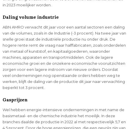
in 2023 moeilijker worden.
Daling volume industrie
ABN AMRO verwacht dit jaar voor een aantal sectoren een daling
van de volumes, zoals in de Industrie (-3 procent). Na twee jaar van
snelle groei staat de industriële productie nu onder druk. De
hogere rente remt de vraag naar halffabricaten, zoals onderdelen
van metaal of kunststof, en kapitaalgoederen, waaronder
machines, apparaten en transportmiddelen. Ook de lagere
economische groei en de onzekere economische vooruitzichten
zorgen voor een lagere instroom van nieuwe orders. Doordat
veel ondernemingen nog openstaande orders hebben weg te
werken, blijft de daling van de productie dit jaar naar verwachting
beperkt tot 3 procent.
Gasprijzen
Wel hebben energie-intensieve ondernemingen in met name de
basismetaal- en de chemische industrie het moeilijk. In deze
branches daalde de productie in 2022 al met respectievelijk 5,7 en
4,5 procent. Door de hoge energieprijzen, die een gevolg zijn van