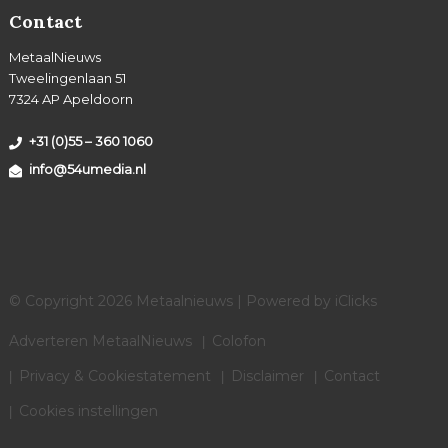
Contact
MetaalNieuws
Tweelingenlaan 51
7324 AP Apeldoorn
+31 (0)55 – 360 1060
info@54umedia.nl
© Copyright 2026 Metaalnieuws | Powered by
iClicks
Adverteren MetaalNieuws
Colofon
Privacy & Cookiestatement
Disclaimer
Contact
Cookies instellingen