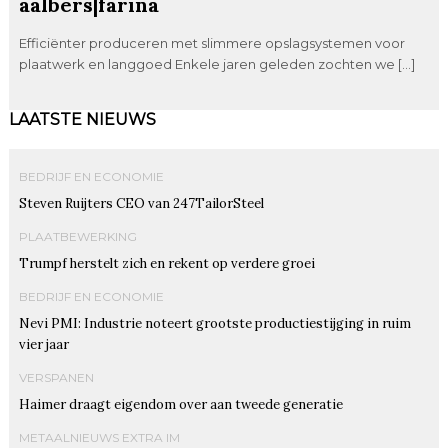
aalbers|farina
Efficiënter produceren met slimmere opslagsystemen voor
plaatwerk en langgoed Enkele jaren geleden zochten we […]
LAATSTE NIEUWS
BEDRIJF EN ECONOMIE
Steven Ruijters CEO van 247TailorSteel
PLAATBEWERKING
Trumpf herstelt zich en rekent op verdere groei
BEDRIJF EN ECONOMIE
Nevi PMI: Industrie noteert grootste productiestijging in ruim
vier jaar
VERSPANEN
Haimer draagt eigendom over aan tweede generatie
METAALNIEUWS EXTRA IM