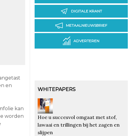
DIGITALE KRANT
METAALNIEUWSBRIEF
ADVERTEREN
angetast
en en
WHITEPAPERS
folie kan
 te worden
Hoe u succesvol omgaat met stof,
e
lawaai en trillingen bij het zagen en
slijpen