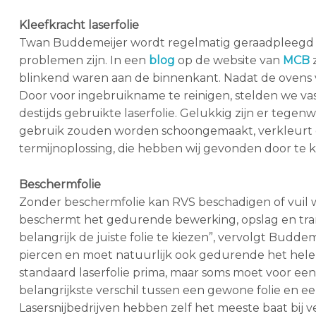
Kleefkracht laserfolie
Twan Buddemeijer wordt regelmatig geraadpleegd me
problemen zijn. In een
blog
op de website van
MCB
z
blinkend waren aan de binnenkant. Nadat de ovens v
Door voor ingebruikname te reinigen, stelden we vas
destijds gebruikte laserfolie. Gelukkig zijn er tegenw
gebruik zouden worden schoongemaakt, verkleurt de
termijnoplossing, die hebben wij gevonden door te ki
Beschermfolie
Zonder beschermfolie kan RVS beschadigen of vuil w
beschermt het gedurende bewerking, opslag en trans
belangrijk de juiste folie te kiezen”, vervolgt Buddem
piercen en moet natuurlijk ook gedurende het hele s
standaard laserfolie prima, maar soms moet voor e
belangrijkste verschil tussen een gewone folie en een l
Lasersnijbedrijven hebben zelf het meeste baat bij ve