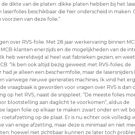
 dikte van de platen: dikke platen hebben bij het las
 laserfolies beschikbaar die hier onderscheid in maken.
voorzien van deze folie.”
en over RVS-folie. Met 28 jaar werkervaring binnen MCB 
n MCB-klanten enerzijds en de mogelijkheden van de in
Ik heb wereldwijd al heel wat fabrieken gezien, en weet
MCB. “Ik ben ook altijd bezig geweest met RVS-folies; de
r had je alleen een beschermfolie, maar de lasersnijders
n vanwege nieuwe generaties machines. Ik vind het er
de vraagbaak is geworden voor vragen over RVS is dan o
ng op het RVS, naast de snijspleet. “De meeste folies m
oor blootstelling aan daglicht te voorkomen”, aldus de
 lagen folie op elkaar te maken: zwart onder en wit b
oetafzetting op de plaat. Er is nu echter ook volledig w
rake van enige afzetting, maar deze is minimaal en niet me
sten: hoewel niet zichtbaar kunnen ze later toch probl