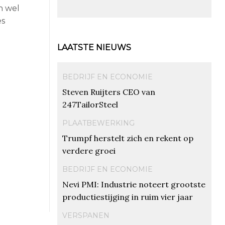
n wel
es
LAATSTE NIEUWS
BEDRIJF EN ECONOMIE
Steven Ruijters CEO van
247TailorSteel
PLAATBEWERKING
Trumpf herstelt zich en rekent op
verdere groei
BEDRIJF EN ECONOMIE
Nevi PMI: Industrie noteert grootste
productiestijging in ruim vier jaar
VERSPANEN