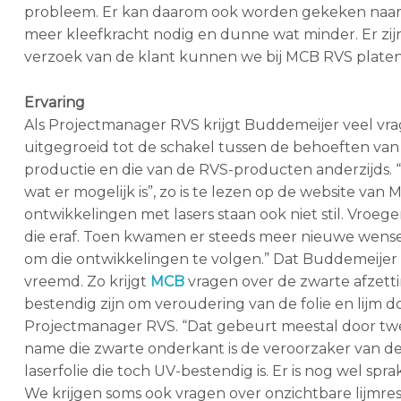
probleem. Er kan daarom ook worden gekeken naar de
meer kleefkracht nodig en dunne wat minder. Er zijn
verzoek van de klant kunnen we bij MCB RVS platen 
Ervaring
Als Projectmanager RVS krijgt Buddemeijer veel vrag
uitgegroeid tot de schakel tussen de behoeften va
productie en die van de RVS-producten anderzijds. “
wat er mogelijk is”, zo is te lezen op de website van 
ontwikkelingen met lasers staan ook niet stil. Vroege
die eraf. Toen kwamen er steeds meer nieuwe wense
om die ontwikkelingen te volgen.” Dat Buddemeijer 
vreemd. Zo krijgt
MCB
vragen over de zwarte afzetti
bestendig zijn om veroudering van de folie en lijm d
Projectmanager RVS. “Dat gebeurt meestal door twee
name die zwarte onderkant is de veroorzaker van de r
laserfolie die toch UV-bestendig is. Er is nog wel sp
We krijgen soms ook vragen over onzichtbare lijmre