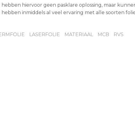
We hebben hiervoor geen pasklare oplossing, maar kunne
hebben inmiddels al veel ervaring met alle soorten foli
ERMFOLIE
LASERFOLIE
MATERIAAL
MCB
RVS