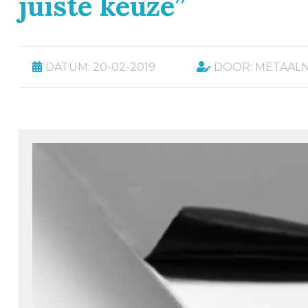
juiste keuze”
DATUM: 20-02-2019
DOOR: METAAL