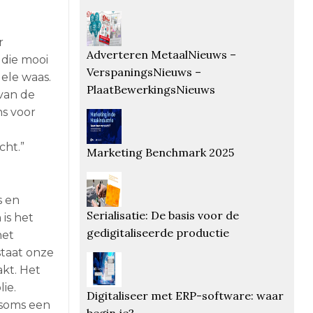
r
Adverteren MetaalNieuws –
 die mooi
VerspaningsNieuws –
ele waas.
PlaatBewerkingsNieuws
 van de
ns voor
cht.”
Marketing Benchmark 2025
s en
Serialisatie: De basis voor de
is het
gedigitaliseerde productie
het
staat onze
kt. Het
lie.
Digitaliseer met ERP-software: waar
t soms een
begin je?