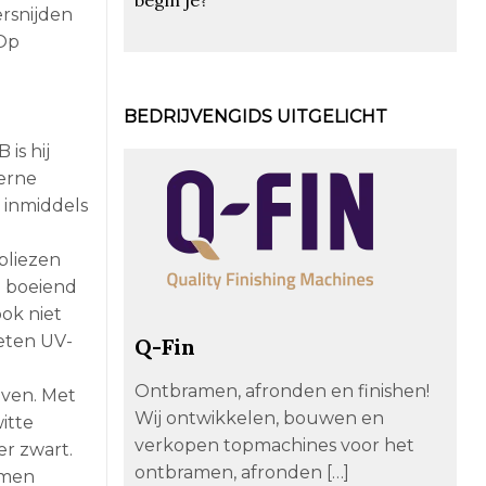
ersnijden
 Op
BEDRIJVENGIDS UITGELICHT
is hij
terne
 inmiddels
 bliezen
g boeiend
ok niet
oeten UV-
Q-Fin
Ontbramen, afronden en finishen!
oven. Met
Wij ontwikkelen, bouwen en
itte
verkopen topmachines voor het
er zwart.
ontbramen, afronden […]
emen