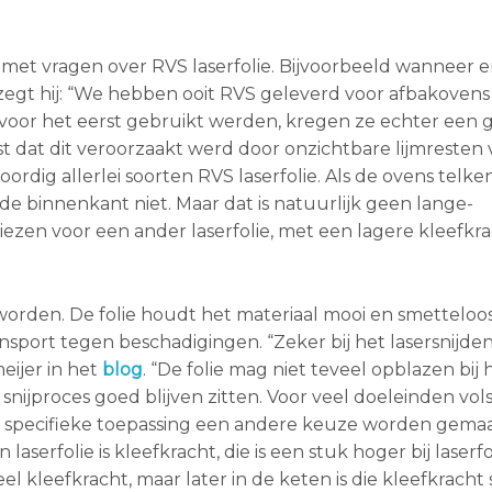
t vragen over RVS laserfolie. Bijvoorbeeld wanneer e
egt hij: “We hebben ooit RVS geleverd voor afbakovens
oor het eerst gebruikt werden, kregen ze echter een g
t dat dit veroorzaakt werd door onzichtbare lijmresten
oordig allerlei soorten RVS laserfolie. Als de ovens telke
 binnenkant niet. Maar dat is natuurlijk geen lange-
ezen voor een ander laserfolie, met een lagere kleefkra
orden. De folie houdt het materiaal mooi en smetteloo
port tegen beschadigingen. “Zeker bij het lasersnijden 
eijer in het
blog
. “De folie mag niet teveel opblazen bij 
nijproces goed blijven zitten. Voor veel doeleinden vol
en specifieke toepassing een andere keuze worden gemaa
aserfolie is kleefkracht, die is een stuk hoger bij laserfo
el kleefkracht, maar later in de keten is die kleefkrach