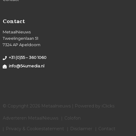
Contact
MetaalNieuws
Tweelingenlaan 51
7324 AP Apeldoorn
+31 (0)55 – 360 1060
info@54umedia.nl
© Copyright 2026 Metaalnieuws | Powered by
iClicks
Adverteren MetaalNieuws
Colofon
Privacy & Cookiestatement
Disclaimer
Contact