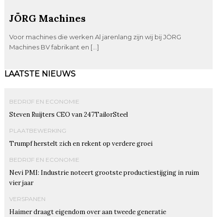
JÖRG Machines
Voor machines die werken Al jarenlang zijn wij bij JÖRG
Machines BV fabrikant en […]
LAATSTE NIEUWS
BEDRIJF EN ECONOMIE
Steven Ruijters CEO van 247TailorSteel
PLAATBEWERKING
Trumpf herstelt zich en rekent op verdere groei
BEDRIJF EN ECONOMIE
Nevi PMI: Industrie noteert grootste productiestijging in ruim
vier jaar
VERSPANEN
Haimer draagt eigendom over aan tweede generatie