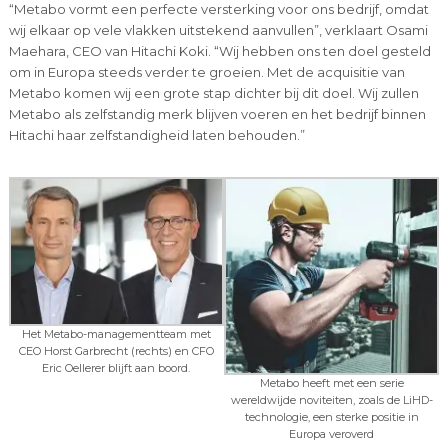
“Metabo vormt een perfecte versterking voor ons bedrijf, omdat
wij elkaar op vele vlakken uitstekend aanvullen”, verklaart Osami
Maehara, CEO van Hitachi Koki. “Wij hebben ons ten doel gesteld
om in Europa steeds verder te groeien. Met de acquisitie van
Metabo komen wij een grote stap dichter bij dit doel. Wij zullen
Metabo als zelfstandig merk blijven voeren en het bedrijf binnen
Hitachi haar zelfstandigheid laten behouden.”
Het Metabo-managementteam met
CEO Horst Garbrecht (rechts) en CFO
Eric Oellerer blijft aan boord.
Metabo heeft met een serie
wereldwijde noviteiten, zoals de LiHD-
technologie, een sterke positie in
Europa veroverd