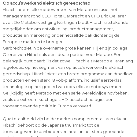
Op accu’s werkend elektrisch gereedschap
Hitachi neemt alle medewerkers van Metabo inclusief het
management rond CEO Horst Garbrecht en CFO Eric Oellerer
over. De Metabo-vestiging Nürtingen biedt Hitachi uitstekende
mogelijkheden om ontwikkeling, productmanagement,
productie en marketing onder hetzelfde dak dichter bij de
Europese markten te brengen.
Garbrecht ziet in de overname grote kansen. Hij en zijn collega
Ollerer zien Hitachi als een ideale partner voor Metabo. Een
belangrijk punt daarbij is dat zowel Hitachi als Metabo al jarenlang
is gefocust op het segment van op accu’s werkend elektrisch
gereedschap. Hitachi biedt een breed programma aan draadloze
producten en een sterk 18 volt-platform, inclusief eersteklas
technologie op het gebied van borstelloze motorsystemen.
Gelijktijdig heeft Metabo met een serie wereldwijde noviteiten,
zoals de extreem krachtige LiHD-accutechnologie, een
toonaangevende positie in Europa veroverd.
Qua totaalbeeld zijn beide merken complementair aan elkaar.
Hitachi behoort op de Japanse thuismarkt tot de
toonaangevende aanbieders en heeft in het sterk groeiende