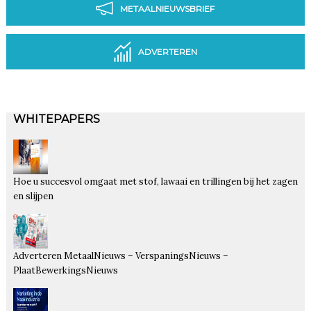
METAALNIEUWSBRIEF
ADVERTEREN
WHITEPAPERS
Hoe u succesvol omgaat met stof, lawaai en trillingen bij het zagen
en slijpen
Adverteren MetaalNieuws – VerspaningsNieuws –
PlaatBewerkingsNieuws