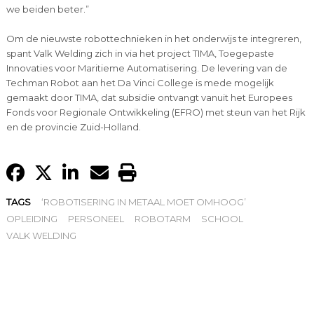
we beiden beter.”
Om de nieuwste robottechnieken in het onderwijs te integreren,
spant Valk Welding zich in via het project TIMA, Toegepaste
Innovaties voor Maritieme Automatisering. De levering van de
Techman Robot aan het Da Vinci College is mede mogelijk
gemaakt door TIMA, dat subsidie ontvangt vanuit het Europees
Fonds voor Regionale Ontwikkeling (EFRO) met steun van het Rijk
en de provincie Zuid-Holland.
TAGS
‘ROBOTISERING IN METAAL MOET OMHOOG’
OPLEIDING
PERSONEEL
ROBOTARM
SCHOOL
VALK WELDING