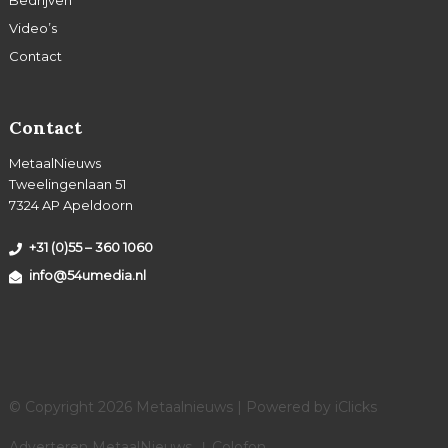
Bedrijven
Video’s
Contact
Contact
MetaalNieuws
Tweelingenlaan 51
7324 AP Apeldoorn
+31 (0)55 – 360 1060
info@54umedia.nl
© Copyright 2026 Metaalnieuws | Powered by
iClicks
Adverteren MetaalNieuws
Colofon