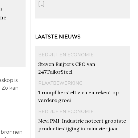
[…]
n
ame
LAATSTE NIEUWS
BEDRIJF EN ECONOMIE
Steven Ruijters CEO van
247TailorSteel
askop is
PLAATBEWERKING
 Zo kan
Trumpf herstelt zich en rekent op
verdere groei
BEDRIJF EN ECONOMIE
Nevi PMI: Industrie noteert grootste
productiestijging in ruim vier jaar
erbronnen