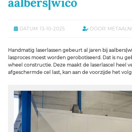
aalbers|wico
DATUM: 13-10-2025
DOOR: METAALN
Handmatig laserlassen gebeurt al jaren bij aalbers|w
lasproces moest worden gerobotiseerd. Dat is nu geb
wheel constructie. Deze maakt de laserlascel heel vei
afgeschermde cel last, kan aan de voorzijde het v