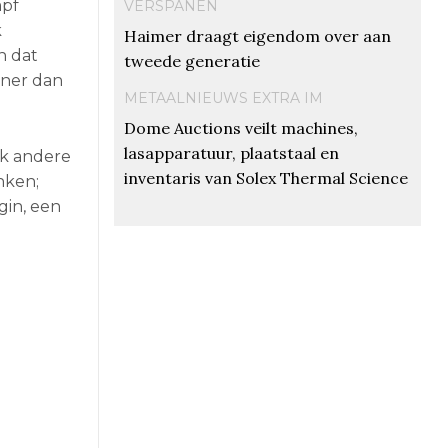
mpf
VERSPANEN
k
Haimer draagt eigendom over aan
n dat
tweede generatie
einer dan
METAALNIEUWS EXTRA IM
Dome Auctions veilt machines,
lasapparatuur, plaatstaal en
ok andere
inventaris van Solex Thermal Science
nken;
gin, een