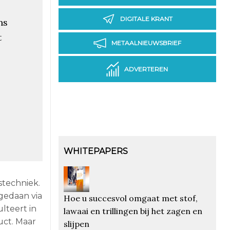
DIGITALE KRANT
ns
t
METAALNIEUWSBRIEF
ADVERTEREN
WHITEPAPERS
stechniek.
gedaan via
Hoe u succesvol omgaat met stof,
lteert in
lawaai en trillingen bij het zagen en
uct. Maar
slijpen