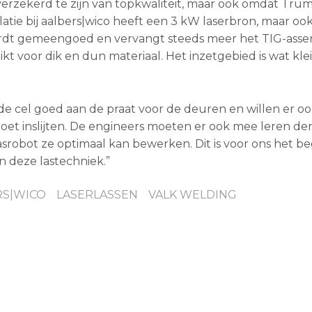
erzekerd te zijn van topkwaliteit, maar ook omdat Tru
latie bij aalbers|wico heeft een 3 kW laserbron, maar oo
ordt gemeengoed en vervangt steeds meer het TIG-asse
hikt voor dik en dun materiaal. Het inzetgebied is wat kl
e cel goed aan de praat voor de deuren en willen er o
moet inslijten. De engineers moeten er ook mee leren de
robot ze optimaal kan bewerken. Dit is voor ons het be
n deze lastechniek.”
RS|WICO
LASERLASSEN
VALK WELDING