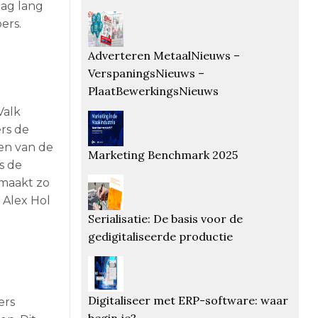
dag lang
ers.
Adverteren MetaalNieuws –
VerspaningsNieuws –
PlaatBewerkingsNieuws
Valk
ers de
gen van de
Marketing Benchmark 2025
s de
 maakt zo
 Alex Hol
Serialisatie: De basis voor de
gedigitaliseerde productie
Digitaliseer met ERP-software: waar
ers
begin je?