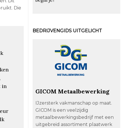
en. Dit
uikt. Die
BEDRIJVENGIDS UITGELICHT
jk
aken
,
 in
GICOM Metaalbewerking
IJzersterk vakmanschap op maat.
GICOM is een veelzijdig
seur
metaalbewerkingsbedrijf met een
lk
uitgebreid assortiment plaatwerk