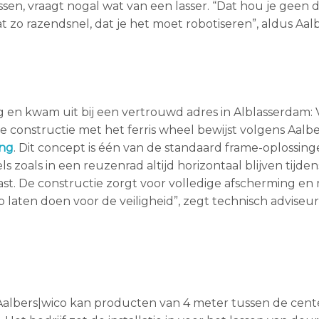
en, vraagt nogal wat van een lasser. “Dat hou je geen 
t zo razendsnel, dat je het moet robotiseren”, aldus Aalb
g en kwam uit bij een vertrouwd adres in Alblasserdam: 
De constructie met het ferris wheel bewijst volgens Aalb
ing
. Dit concept is één van de standaard frame-oplossin
s zoals in een reuzenrad altijd horizontaal blijven tijden
 last. De constructie zorgt voor volledige afscherming en
p laten doen voor de veiligheid”, zegt technisch adviseur
. Aalbers|wico kan producten van 4 meter tussen de cent