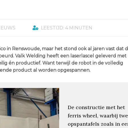
IEUWS
LEESTIJD: 4 MINUTEN
ico in Renswoude, maar het stond ook al jaren vast dat d
eurd. Valk Welding heeft een laserlascel geleverd met 
lig én productief. Want terwijl de robot in de volledig
olgende product al worden opgespannen.
De constructie met het
ferris wheel, waarbij tw
opspantafels zoals in ee