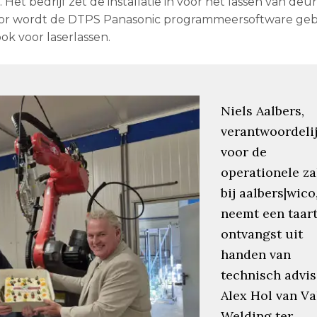
 bedrijf zet de installatie in voor het lassen van deur
oor wordt de DTPS Panasonic programmeersoftware gebr
ok voor laserlassen.
Niels Aalbers,
verantwoordeli
voor de
operationele z
bij aalbers|wico
neemt een taart
ontvangst uit
handen van
technisch advi
Alex Hol van Va
Welding ter