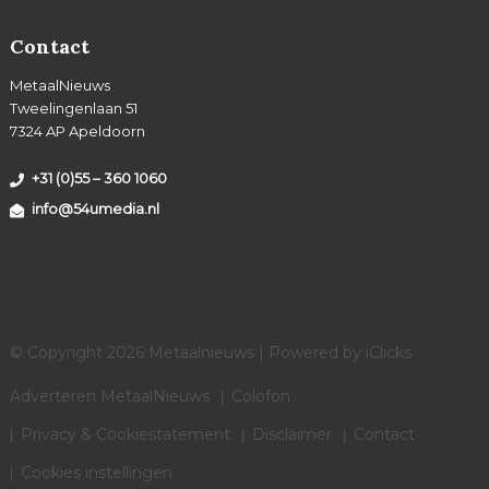
Contact
MetaalNieuws
Tweelingenlaan 51
7324 AP Apeldoorn
+31 (0)55 – 360 1060
info@54umedia.nl
© Copyright 2026 Metaalnieuws | Powered by
iClicks
Adverteren MetaalNieuws
Colofon
Privacy & Cookiestatement
Disclaimer
Contact
Cookies instellingen